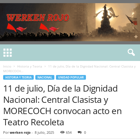
Inicio
Historia y Teoria
11 de julio, Día de la Dignidad Nacional: Central Clasista y
MORECOCH...
HISTORIA Y TEORIA
NACIONAL
UNIDAD POPULAR
11 de julio, Día de la Dignidad
Nacional: Central Clasista y
MORECOCH convocan acto en
Teatro Recoleta
Por
werken rojo
-
8 julio, 2025
654
0