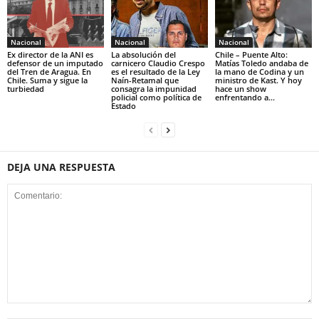
Nacional
Nacional
Nacional
Ex director de la ANI es
La absolución del
Chile – Puente Alto:
defensor de un imputado
carnicero Claudio Crespo
Matías Toledo andaba de
del Tren de Aragua. En
es el resultado de la Ley
la mano de Codina y un
Chile. Suma y sigue la
Naín-Retamal que
ministro de Kast. Y hoy
turbiedad
consagra la impunidad
hace un show
policial como política de
enfrentando a...
Estado
DEJA UNA RESPUESTA