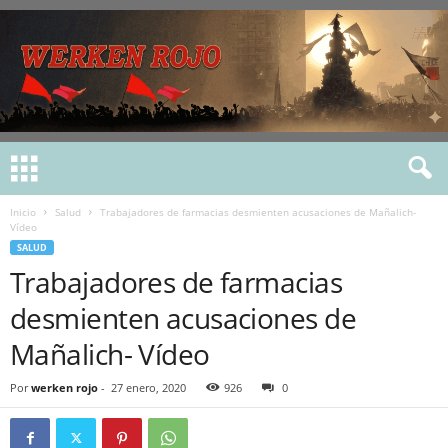
Inicio
Salud
Trabajadores de farmacias desmienten acusaciones de Mañalich-
Vídeo
SALUD
Trabajadores de farmacias
desmienten acusaciones de
Mañalich- Vídeo
Por
werken rojo
-
27 enero, 2020
926
0