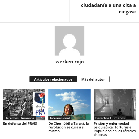
ciudadanía a una cita a
ciegas»
werken rojo
Artículos relacionados
Más del autor
Derechos Humanos
Internacional
Derechos Humanos
En defensa del PRAIS
De Chernóbil a Tarará, la
Prisión y enfermedad
revolución se cura a sí
psiquiátrica: Torturas e
misma
impunidad en las cárceles
chilenas