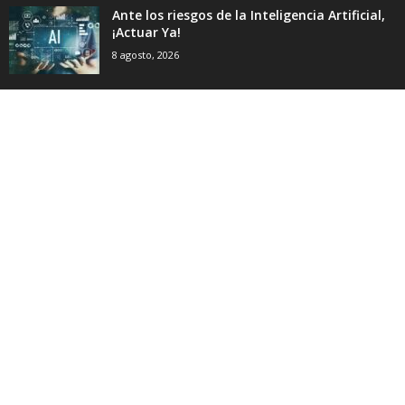
Ante los riesgos de la Inteligencia Artificial,
¡Actuar Ya!
8 agosto, 2026
El trotskismo sigue figurando en la historia,
y ha dejado su...
8 agosto, 2026
CATEGORÍA POPULAR
7288
Internacional
5142
Nacional
2544
Historia y Teoria
1733
Derechos Humanos
1618
Economía
1588
Sindicatos y Trabajo