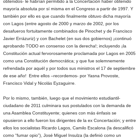
obtenidos- le habrían permitido a la Concertación haber obtenido
mayoría absoluta por sí misma en el Congreso a partir de 1997. Y
también por ello es que cuando finalmente obtuvo dicha mayoría
con Lagos (entre agosto de 2000 y marzo de 2002, por los
desafueros fortuitamente combinados de Pinochet y de Francisco
Javier Errázuriz) y con Bachelet (en sus dos gobiernos) ¡continuó
aprobando TODO en consenso con la derecha!; incluyendo ¡la
Constitución actual fervorosamente proclamada por Lagos en 2005
como una Constitución democrática; y que fue solemnemente
refrendada por aquél y por todos sus ministros el 17 de septiembre
de ese año! Entre ellos –recordemos- por Yasna Provoste,
Francisco Vidal y Nicolás Eyzaguirre.
Por lo mismo, también, luego que el movimiento estudiantil-
ciudadano de 2011 culminara sus postulados con la demanda de
una Asamblea Constituyente; quienes con más énfasis se
opusieron a ello fueron los dirigentes de la ex Concertación; y entre
ellos los socialistas Ricardo Lagos, Camilo Escalona (la descalificó
como “fumar opio”), José Miguel Insulza (la definió como un