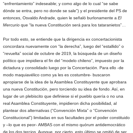
“enfrentamiento” indeseable; y como algo de lo cual “se sabe
dónde se entra, pero no donde se sale”) y el presidente del PS de
entonces, Osvaldo Andrade, quien le señaló burlonamente a
El
Mercurio
que “la nueva Constitución será para los tataranietos”…
Por todo esto, se entiende que la dirigencia ex concertacionista
concordara nuevamente con “la derecha”, luego del “estallido” o
“revuelta” social de octubre de 2019, la búsqueda de un diseño
político que impidiera el fin del “modelo chileno”, impuesto por la
dictadura y consolidado luego por la Concertación. Para ello -de
modo maquiavélico como ya les es costumbre- buscaron
apropiarse de la idea de la Asamblea Constituyente que aprobara
una nueva Constitución, pero torciendo su idea de fondo. Así, en
lugar de un plebiscito que definiese si el pueblo quería o no una
real Asamblea Constituyente, impidieron dicha posibilidad, al
plantear dos alternativas (“Convención Mixta” o “Convención
Constitucional”) limitadas en sus facultades por el poder constituido
y –lo que es peor- AMBAS con el mismo quórum antidemocrático
de los dos tercios. Aunque, por cierto, esto último se omitió de ser