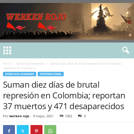
Inicio
Derechos Humanos
Suman diez días de brutal represión en Colombia;
reportan 37 muertos y...
DERECHOS HUMANOS
INTERNACIONAL
Suman diez días de brutal
represión en Colombia; reportan
37 muertos y 471 desaparecidos
Por
werken rojo
-
8 mayo, 2021
1002
0