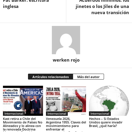
Pat Barker: escritora
Acuerdos mínimos: los
inglesa
jinetes o los Jiles de una
nueva transición
werken rojo
Artículos relacionados
Más del autor
Internacional
Internacional
Internacional
Kast retira a Chile del
Venezuela 2026,
Hechos – Si Estados
Movimiento de Países No
Argentina 1955. Claves del
Unidos quiere invadir
Alineados y lo alinea con
movimientismo para
Brasil, ¿qué haría?
la renovada Doctrina
enfrentar el