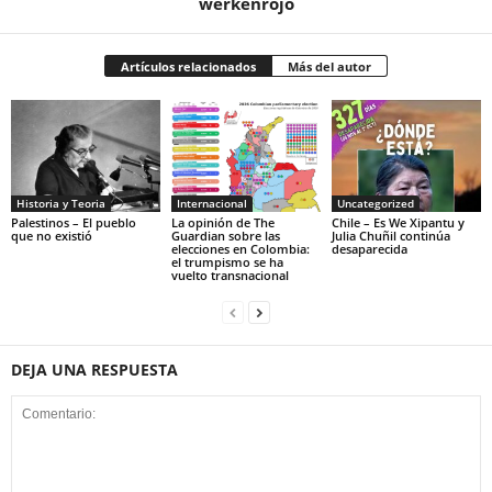
werkenrojo
Artículos relacionados
Más del autor
Historia y Teoria
Internacional
Uncategorized
Palestinos – El pueblo
La opinión de The
Chile – Es We Xipantu y
que no existió
Guardian sobre las
Julia Chuñil continúa
elecciones en Colombia:
desaparecida
el trumpismo se ha
vuelto transnacional
DEJA UNA RESPUESTA