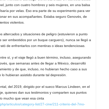
l, junto con cuatro hombres y seis mujeres, en una balsa
ulsaría por velas. Eso era parte de su experimento para ver
asionar en sus acompañantes. Estaba seguro Genovés, de
entos violentos.
s altercados y situaciones de peligro (estuvieron a punto
de ser embestidos por un buque carguero), nunca se llegó a
trató de enfrentarlos con mentiras o ideas tendenciosas.
tre sí, y el viaje llegó a buen término, incluso, asegurando
enovés, que semanas antes de llegar a México, desarrolló
tamiento y de que, incluso, no hubieran hecho caso a sus
 lo hubieran asistido durante tal depresión.
ntal, del 2019, dirigido por el sueco Marcus Lindeen, en el
aje, quienes dan sus testimonios y comparten sus puntos
ndo mucho que vean esa cinta
hp/articulos/category-list/27-cine/211-criterio-del-7mo-