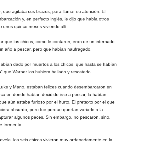
, que agitaba sus brazos, para llamar su atención. El
arcación y, en perfecto inglés, le dijo que había otros
o unos quince meses viviendo allí.
ar que los chicos, como le contaron, eran de un internado
 un año a pescar, pero que habían naufragado.
 habían dado por muertos a los chicos, que hasta se habían
o” que Warner los hubiera hallado y rescatado.
, Luke y Mano, estaban felices cuando desembarcaron en
rca en donde habían decidido irse a pescar, la habían
ue aún estaba furioso por el hurto. El pretexto por el que
ciera absurdo, pero fue porque querían variarle a la
apturar algunos peces. Sin embargo, no pescaron, sino,
e tormenta.
novela, los seis chicos vivieron muy ordenadamente en la