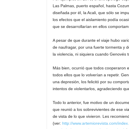
Las Palmas, puerto español, hasta Cozume
diseñada por él, la Acali, que sólo se imp
los efectos que el aislamiento podía oc
que se desarrollarían en ellos comportami
A pesar de que durante el viaje hubo vario
de naufragar, por una fuerte tormenta y 
la violencia, ni siquiera cuando Genovés 
Más bien, ocurrió que todos cooperaron en
todos ellos que lo volverían a repetir. G
una depresión, los felicitó por su compor
intentos de violentarlos, agradeciendo que
Todo lo anterior, fue motivo de un docume
que reunió a los sobrevivientes de ese vi
de vista de lo que vivieron. Les recomie
(ver:
http://www.artemiorevista.com/index.p