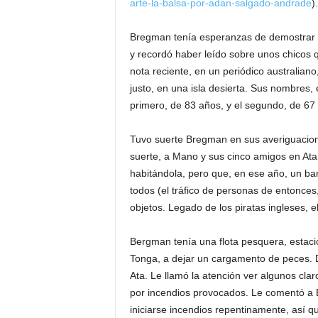
arte-la-balsa-por-adan-salgado-andrade
).
Bregman tenía esperanzas de demostrar 
y recordó haber leído sobre unos chicos q
nota reciente, en un periódico australia
justo, en una isla desierta. Sus nombres, 
primero, de 83 años, y el segundo, de 67
Tuvo suerte Bregman en sus averiguacione
suerte, a Mano y sus cinco amigos en Ata,
habitándola, pero que, en ese año, un barco
todos (el tráfico de personas de entonces
objetos. Legado de los piratas ingleses, e
Bergman tenía una flota pesquera, estacio
Tonga, a dejar un cargamento de peces. 
Ata. Le llamó la atención ver algunos cla
por incendios provocados. Le comentó a
iniciarse incendios repentinamente, así qu