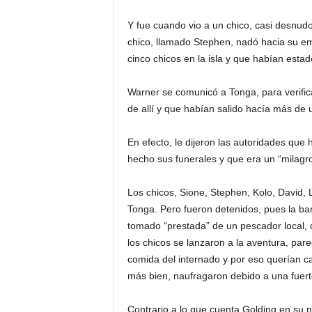
Y fue cuando vio a un chico, casi desnudo
chico, llamado Stephen, nadó hacia su emb
cinco chicos en la isla y que habían estad
Warner se comunicó a Tonga, para verific
de allí y que habían salido hacía más de
En efecto, le dijeron las autoridades que
hecho sus funerales y que era un “milagr
Los chicos, Sione, Stephen, Kolo, David
Tonga. Pero fueron detenidos, pues la ba
tomado “prestada” de un pescador local, q
los chicos se lanzaron a la aventura, pare
comida del internado y por eso querían c
más bien, naufragaron debido a una fuert
Contrario a lo que cuenta Golding en su 