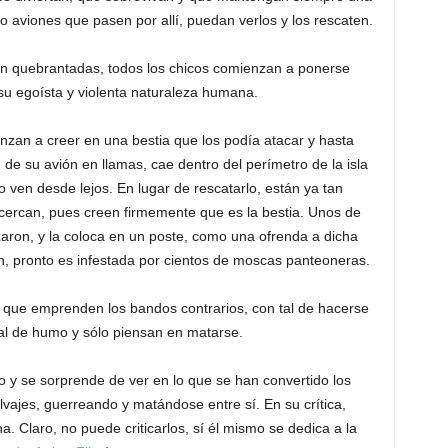
o aviones que pasen por allí, puedan verlos y los rescaten.
on quebrantadas, todos los chicos comienzan a ponerse
e su egoísta y violenta naturaleza humana.
zan a creer en una bestia que los podía atacar y hasta
 de su avión en llamas, cae dentro del perímetro de la isla
o ven desde lejos. En lugar de rescatarlo, están ya tan
 acercan, pues creen firmemente que es la bestia. Unos de
azaron, y la coloca en un poste, como una ofrenda a dicha
n, pronto es infestada por cientos de moscas panteoneras.
as que emprenden los bandos contrarios, con tal de hacerse
eñal de humo y sólo piensan en matarse.
nico y se sorprende de ver en lo que se han convertido los
lvajes, guerreando y matándose entre sí. En su crítica,
na. Claro, no puede criticarlos, sí él mismo se dedica a la