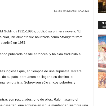
OLYMPUS DIGITAL CAMERA
EL
HO
ald Golding (1911-1993), publicó su primera novela, “El
 la cual, inicialmente fue bautizada como
Strangers from
 escribió en 1951.
endo publicada desde entonces, y ha sido traducida a
lias inglesas que, en tiempos de una supuesta Tercera
de su país, pero antes de llegar a su destino, el
una remota isla. Sobreviven sólo chicos pubertos y
ientras son rescatados, uno de ellos, Ralph, asume el
e se diviertan, que sobrevivan y que mantengan siempre una