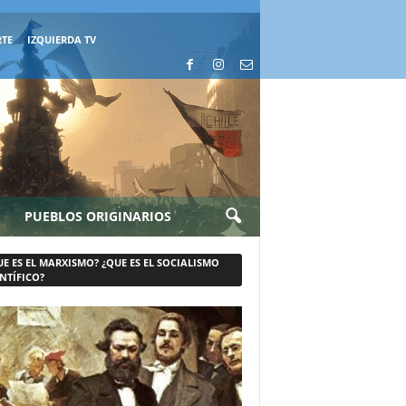
RTE
IZQUIERDA TV
PUEBLOS ORIGINARIOS
UE ES EL MARXISMO? ¿QUE ES EL SOCIALISMO
NTÍFICO?