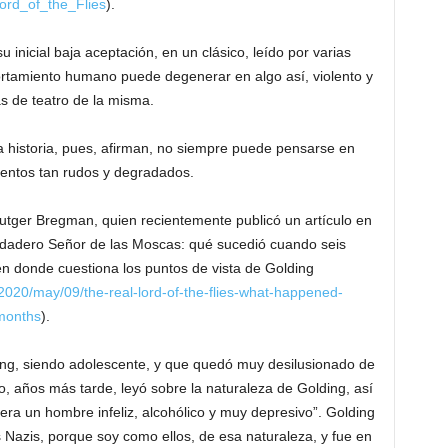
Lord_of_the_Flies
).
u inicial baja aceptación, en un clásico, leído por varias
tamiento humano puede degenerar en algo así, violento y
as de teatro de la misma.
a historia, pues, afirman, no siempre puede pensarse en
entos tan rudos y degradados.
Rutger Bregman, quien recientemente publicó un artículo en
verdadero Señor de las Moscas: qué sucedió cuando seis
 donde cuestiona los puntos de vista de Golding
020/may/09/the-real-lord-of-the-flies-what-happened-
months
).
ing, siendo adolescente, y que quedó muy desilusionado de
, años más tarde, leyó sobre la naturaleza de Golding, así
era un hombre infeliz, alcohólico y muy depresivo”. Golding
Nazis, porque soy como ellos, de esa naturaleza, y fue en