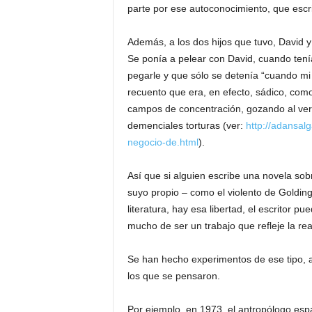
parte por ese autoconocimiento, que escri
Además, a los dos hijos que tuvo, David y
Se ponía a pelear con David, cuando ten
pegarle y que sólo se detenía “cuando mi h
recuento que era, en efecto, sádico, como
campos de concentración, gozando al ver e
demenciales torturas (ver:
http://adansal
negocio-de.html
).
Así que si alguien escribe una novela s
suyo propio – como el violento de Golding
literatura, hay esa libertad, el escritor p
mucho de ser un trabajo que refleje la rea
Se han hecho experimentos de ese tipo, a
los que se pensaron.
Por ejemplo, en 1973, el antropólogo esp