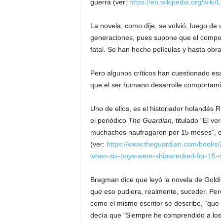
guerra (ver:
https://en.wikipedia.org/wiki/
La novela, como dije, se volvió, luego de s
generaciones, pues supone que el compor
fatal. Se han hecho películas y hasta obr
Pero algunos críticos han cuestionado es
que el ser humano desarrolle comportami
Uno de ellos, es el historiador holandés 
el periódico
The Guardian
, titulado “El 
muchachos naufragaron por 15 meses”, en
(ver:
https://www.theguardian.com/books/2
when-six-boys-were-shipwrecked-for-15-
Bregman dice que leyó la novela de Gold
que eso pudiera, realmente, suceder. Pero
como el mismo escritor se describe, “que 
decía que “Siempre he comprendido a los 