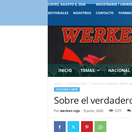
JUEVES, AGOSTO 6, 2026
REGISTRARSE / UNIRSE
EDITORIALES
NOSOTROS
CONTACTO
FORMAC
INICIO
TEMAS
NACIONAL
Inicio
Cultura y Arte
Sobre el verdadero Señor d
CULTURA Y ARTE
Sobre el verdader
Por
werken rojo
-
8 junio, 2020
1277