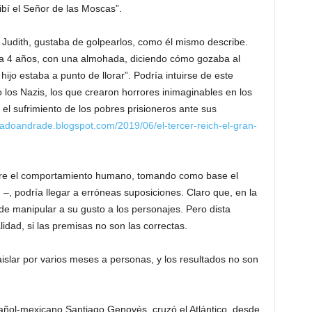
bí el Señor de las Moscas”.
 Judith, gustaba de golpearlos, como él mismo describe.
ía 4 años, con una almohada, diciendo cómo gozaba al
ijo estaba a punto de llorar”. Podría intuirse de este
 los Nazis, los que crearon horrores inimaginables en los
l sufrimiento de los pobres prisioneros ante sus
gadoandrade.blogspot.com/2019/06/el-tercer-reich-el-gran-
obre el comportamiento humano, tomando como base el
 –, podría llegar a erróneas suposiciones. Claro que, en la
uede manipular a su gusto a los personajes. Pero dista
lidad, si las premisas no son las correctas.
islar por varios meses a personas, y los resultados no son
añol-mexicano Santiago Genovés, cruzó el Atlántico, desde