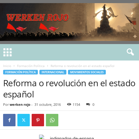
Inicio
Formación Política
Reforma o revolución en el estado español
FORMACIÓN POLÍTICA
INTERNACIONAL
MOVIMIENTOS SOCIALES
Reforma o revolución en el estado
español
Por
werken rojo
-
31 octubre, 2016
1154
0