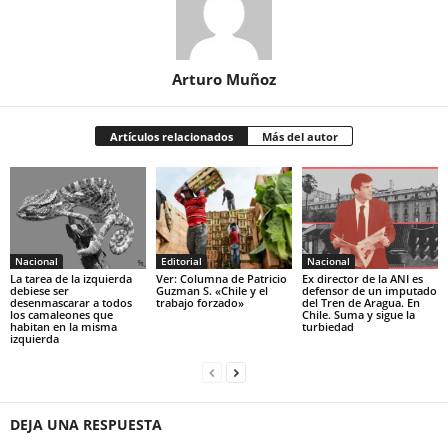
Arturo Muñoz
Artículos relacionados
Más del autor
Nacional
Editorial
Nacional
La tarea de la izquierda
Ver: Columna de Patricio
Ex director de la ANI es
debiese ser
Guzman S. «Chile y el
defensor de un imputado
desenmascarar a todos
trabajo forzado»
del Tren de Aragua. En
los camaleones que
Chile. Suma y sigue la
habitan en la misma
turbiedad
izquierda
DEJA UNA RESPUESTA