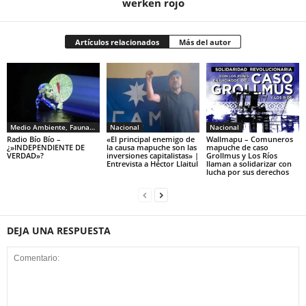
werken rojo
Artículos relacionados
Más del autor
Medio Ambiente, Fauna y Sociedad
Nacional
Nacional
Radio Bío Bío –
«El principal enemigo de
Wallmapu – Comuneros
¿»INDEPENDIENTE DE
la causa mapuche son las
mapuche de caso
VERDAD»?
inversiones capitalistas» |
Grollmus y Los Ríos
Entrevista a Héctor Llaitul
llaman a solidarizar con
lucha por sus derechos
DEJA UNA RESPUESTA