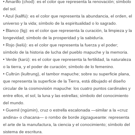
• Amarillo (chod): es el color que representa la renovación; símbolo
del sol.
• Azul (kallfü): es el color que representa la abundancia, el orden, el
universo y la vida; símbolo de la espiritualidad o lo sagrado.
• Blanco (lig): es el color que representa la curación, la limpieza y la
longevidad; símbolo de la prosperidad y la sabiduría.
• Rojo (kelü): es el color que representa la fuerza y el poder;
símbolo de la historia de lucha del pueblo mapuche y la memoria.
• Verde (karü): es el color que representa la fertilidad, la naturaleza
o la tierra, y el poder de curación; símbolo de lo femenino.
• Cultrún (kultrung), el tambor mapuche; sobre su superficie plana,
que representa la superficie de la Tierra, está dibujado el diseño
circular de la cosmovisión mapuche: los cuatro puntos cardinales y
entre ellos, el sol, la luna y las estrellas; símbolo del conocimiento
del mundo.
• Guemil (ngümin), cruz o estrella escalonada —similar a la «cruz
andina» o chacana— o rombo de borde zigzagueante: representa
el arte de la manufactura, la ciencia y el conocimiento; símbolo del
sistema de escritura.