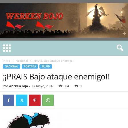
Inicio
Nacional
¡¡PRAIS Bajo ataque enemigo!!
NACIONAL
PORTADA
SALUD
¡¡PRAIS Bajo ataque enemigo!!
Por
werken rojo
-
17 mayo, 2026
304
1