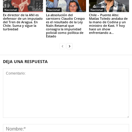
Nacional
Nacional
Nacional
Ex director de la ANI es
La absolución del
Chile – Puente Alto:
defensor de un imputado
carnicero Claudio Crespo
Matías Toledo andaba de
del Tren de Aragua. En
es el resultado de la Ley
la mano de Codina y un
Chile. Suma y sigue la
Naín-Retamal que
ministro de Kast. Y hoy
turbiedad
consagra la impunidad
hace un show
policial como política de
enfrentando a...
Estado
DEJA UNA RESPUESTA