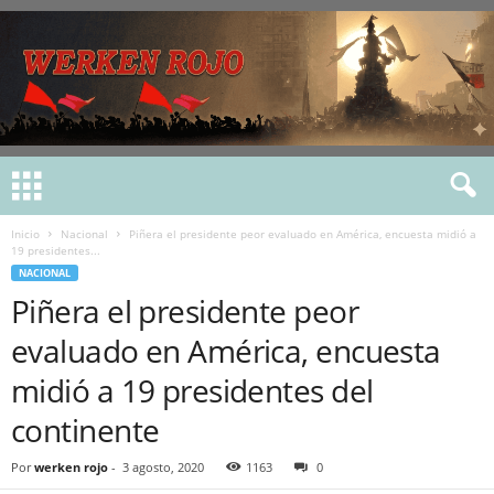
Inicio
Nacional
Piñera el presidente peor evaluado en América, encuesta midió a
19 presidentes...
NACIONAL
Piñera el presidente peor
evaluado en América, encuesta
midió a 19 presidentes del
continente
Por
werken rojo
-
3 agosto, 2020
1163
0