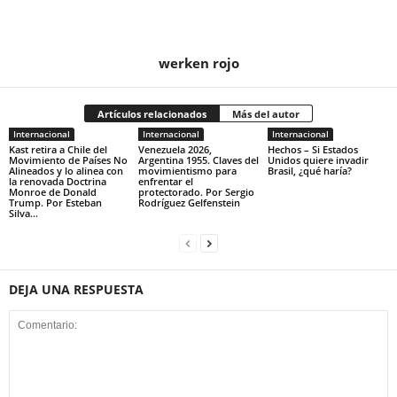
werken rojo
Artículos relacionados
Más del autor
Internacional
Internacional
Internacional
Kast retira a Chile del
Venezuela 2026,
Hechos – Si Estados
Movimiento de Países No
Argentina 1955. Claves del
Unidos quiere invadir
Alineados y lo alinea con
movimientismo para
Brasil, ¿qué haría?
la renovada Doctrina
enfrentar el
Monroe de Donald
protectorado. Por Sergio
Trump. Por Esteban
Rodríguez Gelfenstein
Silva...
DEJA UNA RESPUESTA