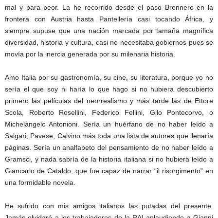
mal y para peor. La he recorrido desde el paso Brennero en la
frontera con Austria hasta Pantellería casi tocando África, y
siempre supuse que una nación marcada por tamaña magnífica
diversidad, historia y cultura, casi no necesitaba gobiernos pues se
movía por la inercia generada por su milenaria historia.
Amo Italia por su gastronomía, su cine, su literatura, porque yo no
sería el que soy ni haría lo que hago si no hubiera descubierto
primero las películas del neorrealismo y más tarde las de Ettore
Scola, Roberto Rosellini, Federico Fellini, Gilo Pontecorvo, o
Michelangelo Antonioni. Sería un huérfano de no haber leído a
Salgari, Pavese, Calvino más toda una lista de autores que llenaría
páginas. Sería un analfabeto del pensamiento de no haber leído a
Gramsci, y nada sabría de la historia italiana si no hubiera leído a
Giancarlo de Cataldo, que fue capaz de narrar “il risorgimento” en
una formidable novela.
He sufrido con mis amigos italianos las putadas del presente.
Jamás olvidaré a los trabajadores de la RAI aplaudiendo a Gianni