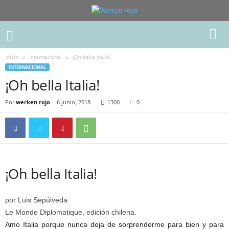
Inicio
Internacional
¡Oh bella Italia!
INTERNACIONAL
¡Oh bella Italia!
Por
werken rojo
-
6 junio, 2018
1300
0
¡Oh bella Italia!
por Luis Sepúlveda
Le Monde Diplomatique, edición chilena.
Amo Italia porque nunca deja de sorprenderme para bien y para