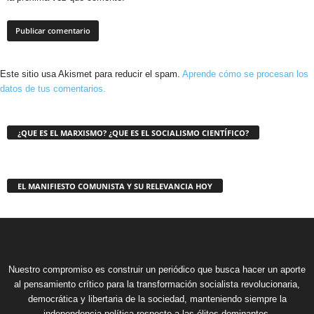
Este sitio usa Akismet para reducir el spam.
Aprende cómo se procesan los
datos de tus comentarios.
¿QUE ES EL MARXISMO? ¿QUE ES EL SOCIALISMO CIENTÍFICO?
EL MANIFIESTO COMUNISTA Y SU RELEVANCIA HOY
Nuestro compromiso es construir un periódico que busca hacer un aporte
al pensamiento crítico para la transformación socialista revolucionaria,
democrática y libertaria de la sociedad, manteniendo siempre la
independencia política respecto a las élites dominantes.