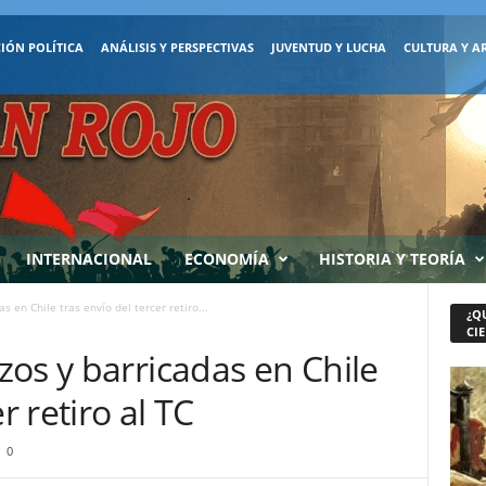
IÓN POLÍTICA
ANÁLISIS Y PERSPECTIVAS
JUVENTUD Y LUCHA
CULTURA Y A
INTERNACIONAL
ECONOMÍA
HISTORIA Y TEORÍA
 en Chile tras envío del tercer retiro...
¿Q
CIE
os y barricadas en Chile
r retiro al TC
0