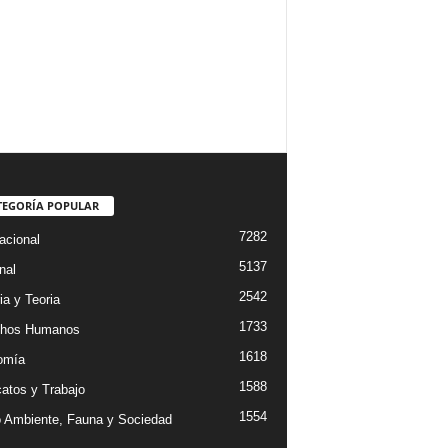
TEGORÍA POPULAR
7282
acional
5137
nal
2542
ia y Teoria
1733
chos Humanos
1618
omía
1588
catos y Trabajo
1554
 Ambiente, Fauna y Sociedad