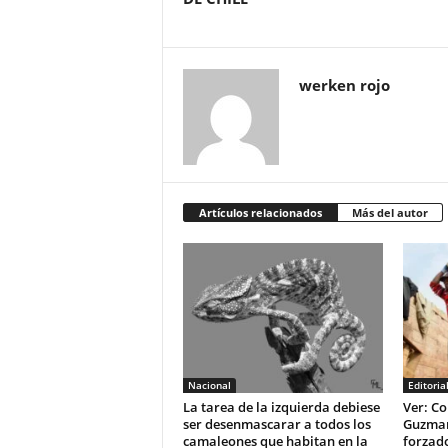
werken rojo
Artículos relacionados
Más del autor
Nacional
Editoria
La tarea de la izquierda debiese
Ver: Co
ser desenmascarar a todos los
Guzman 
camaleones que habitan en la
forzad