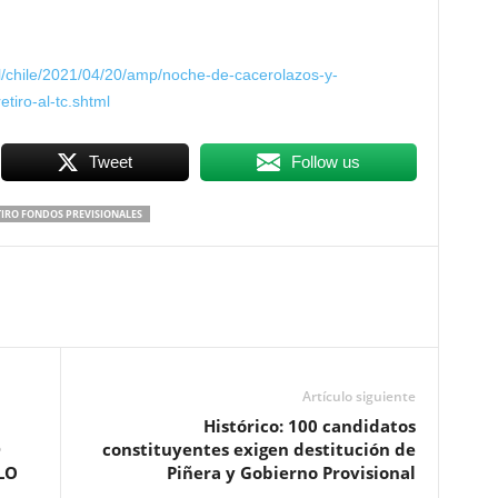
nal/chile/2021/04/20/amp/noche-de-cacerolazos-y-
etiro-al-tc.shtml
Tweet
Follow us
TIRO FONDOS PREVISIONALES
Artículo siguiente
Histórico: 100 candidatos
D
constituyentes exigen destitución de
LO
Piñera y Gobierno Provisional