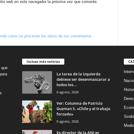
sitio web en este navegador la próxima vez que comente.
nde cómo se procesan los datos de tus comentarios.
Incluso más noticias
CA
o que
Intern
La tarea de la izquierda
para
debiese ser desenmascarar a
Nacio
todos los...
Histor
6 agosto, 2026
a
Dere
Ver: Columna de Patricio
Econ
Guzman S. «Chile y el trabajo
forzado»
Sindi
6 agosto, 2026
Medio
Ex director de la ANI es