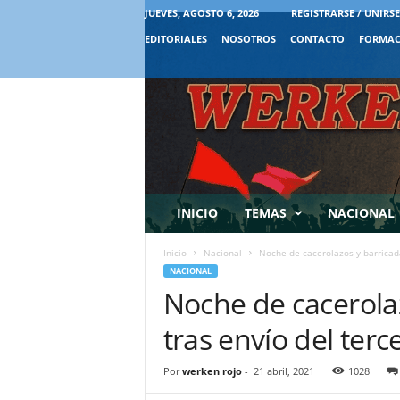
JUEVES, AGOSTO 6, 2026
REGISTRARSE / UNIRSE
EDITORIALES
NOSOTROS
CONTACTO
FORMAC
INICIO
TEMAS
NACIONAL
Inicio
Nacional
Noche de cacerolazos y barricadas
NACIONAL
Noche de cacerolaz
tras envío del terce
Por
werken rojo
-
21 abril, 2021
1028