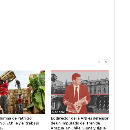
l
Nacional
lumna de Patricio
Ex director de la ANI es defensor
S. «Chile y el trabajo
de un imputado del Tren de
o»
Aragua. En Chile. Suma y sigue