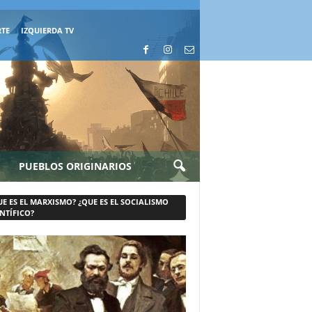
RTE
IZQUIERDA TV
PUEBLOS ORIGINARIOS
UE ES EL MARXISMO? ¿QUE ES EL SOCIALISMO
NTÍFICO?