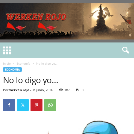
Inicio
Economía
No lo digo yo…
ECONOMÍA
No lo digo yo…
Por
werken rojo
-
8 junio, 2026
187
0