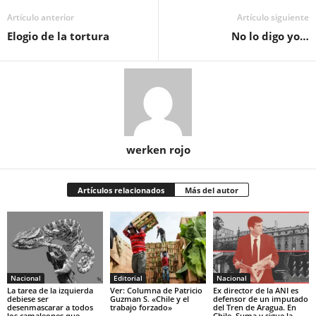
Artículo anterior
Artículo siguiente
Elogio de la tortura
No lo digo yo…
werken rojo
Artículos relacionados
Más del autor
Nacional
Editorial
Nacional
La tarea de la izquierda
Ver: Columna de Patricio
Ex director de la ANI es
debiese ser
Guzman S. «Chile y el
defensor de un imputado
desenmascarar a todos
trabajo forzado»
del Tren de Aragua. En
los camaleones que
Chile. Suma y sigue la