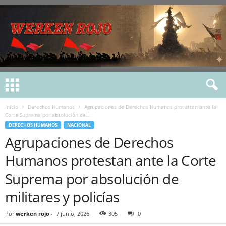
Inicio
Derechos Humanos
Agrupaciones de Derechos Humanos protestan ante la
Corte Suprema por absolución de...
DERECHOS HUMANOS
NACIONAL
Agrupaciones de Derechos
Humanos protestan ante la Corte
Suprema por absolución de
militares y policías
Por
werken rojo
-
7 junio, 2026
305
0