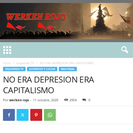
Inicio
Izquierda TV
NO ERA DEPRESION ERA CAPITALISMO
IZQUIERDA TV
JUVENTUD Y LUCHA
NACIONAL
NO ERA DEPRESION ERA
CAPITALISMO
Por
werken rojo
-
11 octubre, 2020
2954
0