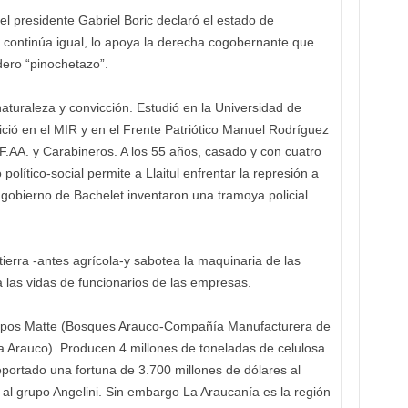
el presidente Gabriel Boric declaró el estado de
 continúa igual, lo apoya la derecha cogobernante que
dero “pinochetazo”.
naturaleza y convicción. Estudió en la Universidad de
ició en el MIR y en el Frente Patriótico Manuel Rodríguez
F.AA. y Carabineros. A los 55 años, casado y con cuatro
político-social permite a Llaitul enfrentar la represión a
 gobierno de Bachelet inventaron una tramoya policial
ierra -antes agrícola-y sabotea la maquinaria de las
 las vidas de funcionarios de las empresas.
rupos Matte (Bosques Arauco-Compañía Manufacturera de
sa Arauco). Producen 4 millones de toneladas de celulosa
reportado una fortuna de 3.700 millones de dólares al
 al grupo Angelini. Sin embargo La Araucanía es la región