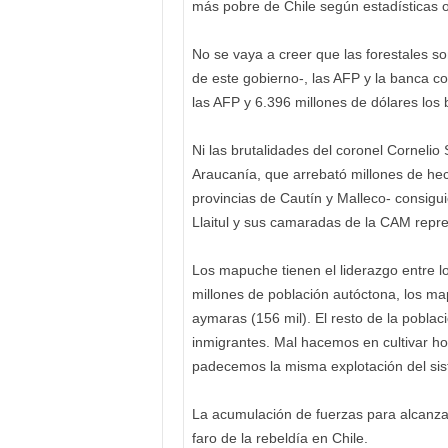
más pobre de Chile según estadísticas of
No se vaya a creer que las forestales so
de este gobierno-, las AFP y la banca co
las AFP y 6.396 millones de dólares los
Ni las brutalidades del coronel Cornelio
Araucanía, que arrebató millones de hec
provincias de Cautín y Malleco- consigui
Llaitul y sus camaradas de la CAM repre
Los mapuche tienen el liderazgo entre l
millones de población autóctona, los ma
aymaras (156 mil). El resto de la pobla
inmigrantes. Mal hacemos en cultivar hos
padecemos la misma explotación del sist
La acumulación de fuerzas para alcanza
faro de la rebeldía en Chile.