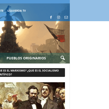
RTE
IZQUIERDA TV
PUEBLOS ORIGINARIOS
UE ES EL MARXISMO? ¿QUE ES EL SOCIALISMO
NTÍFICO?