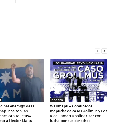
l
Nacional
ncipal enemigo de la
Wallmapu – Comuneros
mapuche son las
mapuche de caso Grollmus y Los
ones capitalistas» |
Ríos llaman a solidarizar con
sta a Héctor Llaitul
lucha por sus derechos