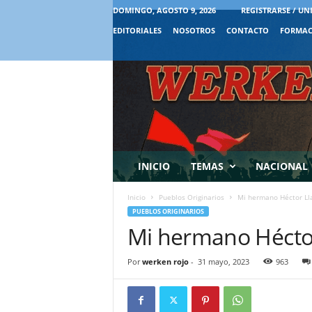
DOMINGO, AGOSTO 9, 2026
REGISTRARSE / UN
EDITORIALES
NOSOTROS
CONTACTO
FORMAC
INICIO
TEMAS
NACIONAL
Inicio
Pueblos Originarios
Mi hermano Héctor Lla
PUEBLOS ORIGINARIOS
Mi hermano Héctor
Por
werken rojo
-
31 mayo, 2023
963