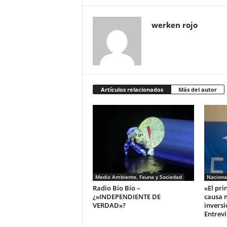
werken rojo
Artículos relacionados
Más del autor
Medio Ambiente, Fauna y Sociedad
Naciona
Radio Bío Bío –
«El pri
¿»INDEPENDIENTE DE
causa 
VERDAD»?
inversi
Entrevi