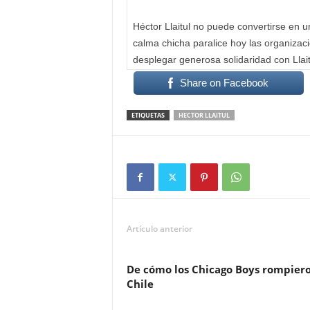
Héctor Llaitul no puede convertirse en 
calma chicha paralice hoy las organiza
desplegar generosa solidaridad con Llait
Share on Facebook
ETIQUETAS
HECTOR LLAITUL
Artículo anterior
De cómo los Chicago Boys rompier
Chile