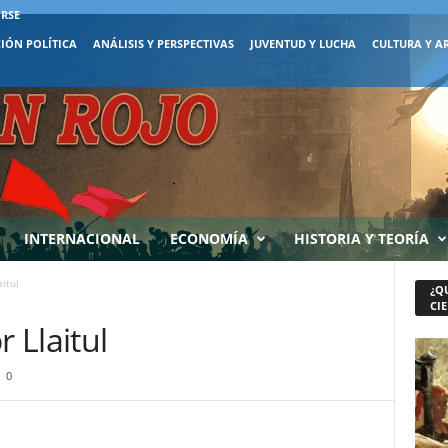
IRSE
IÓN POLÍTICA
ANÁLISIS Y PERSPECTIVAS
JUVENTUD Y LUCHA
CULTURA Y A
INTERNACIONAL
ECONOMÍA
HISTORIA Y TEORÍA
itul
¿Q
CIE
 Llaitul
0