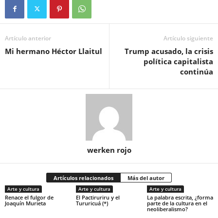
Artículo anterior
Artículo siguiente
Mi hermano Héctor Llaitul
Trump acusado, la crisis
política capitalista
continúa
werken rojo
Artículos relacionados
Más del autor
Arte y cultura
Arte y cultura
Arte y cultura
Renace el fulgor de
El Pactiruriru y el
La palabra escrita, ¿forma
Joaquín Murieta
Tururicuá (*)
parte de la cultura en el
neoliberalismo?