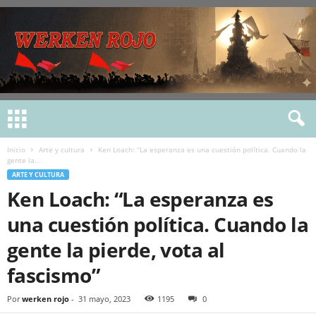
Inicio
Arte y cultura
Ken Loach: “La esperanza es una cuestión política. Cuando la
gente la...
ARTE Y CULTURA
Ken Loach: “La esperanza es
una cuestión política. Cuando la
gente la pierde, vota al
fascismo”
Por
werken rojo
-
31 mayo, 2023
1195
0