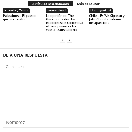
Artículos relacionados
Más del autor
Historia y Teoria
Internacional
Uncategorized
Palestinos – El pueblo
La opinión de The
Chile – Es We Xipantu y
que no existió
Guardian sobre las
Julia Chuñil continúa
elecciones en Colombia:
desaparecida
el trumpismo se ha
vuelto transnacional
DEJA UNA RESPUESTA