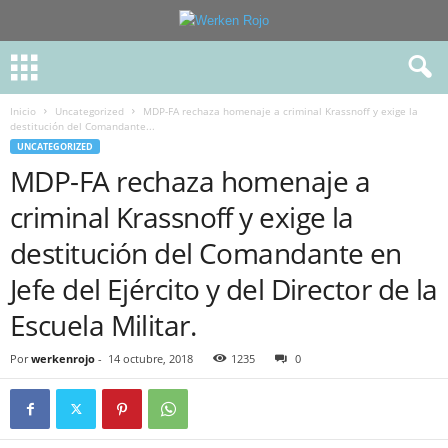
Inicio
Uncategorized
MDP-FA rechaza homenaje a criminal Krassnoff y exige la
destitución del Comandante...
UNCATEGORIZED
MDP-FA rechaza homenaje a
criminal Krassnoff y exige la
destitución del Comandante en
Jefe del Ejército y del Director de la
Escuela Militar.
Por
werkenrojo
-
14 octubre, 2018
1235
0