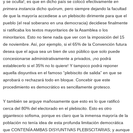
y se oculta!, es que en dicho país se colocó efectivamente
en
primera instancia
dicho quórum, pero siempre dejando la facultad
de que la mayoría accediese a un plebiscito dirimente para que el
pueblo (el real soberano en una democracia) decidiese finalmente
si ratificaba los textos mayoritarios de la Asamblea o los
minoritarios. Esto no tiene nada que ver con la imposición del 15
de noviembre. Así, por ejemplo, si el 65% de la Convención futura
desea que el agua sea un bien de uso público que solo puede
concesionarse administrativamente a privados, ¡no podrá
establecerlo si el 35% no lo quiere! Y tampoco podrá reponer
aquella disyuntiva en el famoso “plebiscito de salida” en que se
aprobará o rechazará todo en bloque. Concebir que este
procedimiento es democrático es sencillamente grotesco.
Y también se arguye mañosamente que esto es lo que ratificó
cerca del 80% del electorado en el plebiscito. Esto es otro
gigantesco sofisma, porque es claro que la inmensa mayoría de la
población no tenía idea de esta profunda limitación democrática
que CONTENÍA AMBAS DISYUNTIVAS PLEBISCITARIAS; y aunque