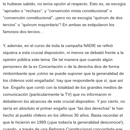
lo hubiese sabido, no tenía opción al respecto. Esto es, se escogía
“apruebo o “rechazo”; y “convención mixta constitucional” o
“convención constitucional”; ¡pero no se escogía “quórum de dos
tercios” o “quórum mayoritario”! En ambas se estipularon los
famosos dos tercios…
Y, además, en el curso de toda la campaña NADIE se refirió
siquiera a esta crucial disposición, ni menos se debatió frente a la
opinión pública este tema. De tal manera que cuando algún
personero de la ex Concertación o de la derecha dice de forma
rimbombante que ¡cómo se puede suponer que la generalidad de
los chilenos votó engañada!; hay que responderle que sí, que así
fue. Engaño que contó con la totalidad de los grandes medios de
comunicación (particularmente la TV) que no informaron ni
debatieron los alcances de este crucial dispositivo. Y por cierto, no
sería en absoluto el primer engaño que “las dos derechas” le han
hecho al pueblo chileno en los últimos 30 años. Basta recordar el
que le hicieron en 1989 (¡que todavía la generalidad desconoce!),
cuando, a través de una Reforma Constitucional concordada ese