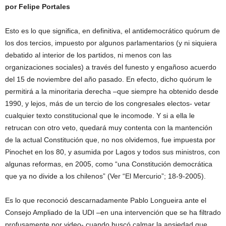
por Felipe Portales
Esto es lo que significa, en definitiva, el antidemocrático quórum de
los dos tercios, impuesto por algunos parlamentarios (y ni siquiera
debatido al interior de los partidos, ni menos con las
organizaciones sociales) a través del funesto y engañoso acuerdo
del 15 de noviembre del año pasado. En efecto, dicho quórum le
permitirá a la minoritaria derecha –que siempre ha obtenido desde
1990, y lejos, más de un tercio de los congresales electos- vetar
cualquier texto constitucional que le incomode. Y si a ella le
retrucan con otro veto, quedará muy contenta con la mantención
de la actual Constitución que, no nos olvidemos, fue impuesta por
Pinochet en los 80, y asumida por Lagos y todos sus ministros, con
algunas reformas, en 2005, como “una Constitución democrática
que ya no divide a los chilenos” (Ver “El Mercurio”; 18-9-2005).
Es lo que reconoció descarnadamente Pablo Longueira ante el
Consejo Ampliado de la UDI –en una intervención que se ha filtrado
profusamente por video- cuando buscó calmar la ansiedad que