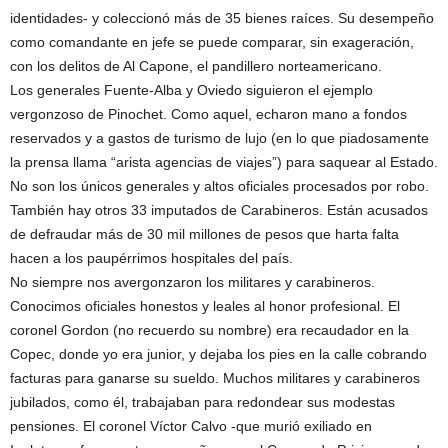
identidades- y coleccionó más de 35 bienes raíces. Su desempeño
como comandante en jefe se puede comparar, sin exageración,
con los delitos de Al Capone, el pandillero norteamericano.
Los generales Fuente-Alba y Oviedo siguieron el ejemplo
vergonzoso de Pinochet. Como aquel, echaron mano a fondos
reservados y a gastos de turismo de lujo (en lo que piadosamente
la prensa llama “arista agencias de viajes”) para saquear al Estado.
No son los únicos generales y altos oficiales procesados por robo.
También hay otros 33 imputados de Carabineros. Están acusados
de defraudar más de 30 mil millones de pesos que harta falta
hacen a los paupérrimos hospitales del país.
No siempre nos avergonzaron los militares y carabineros.
Conocimos oficiales honestos y leales al honor profesional. El
coronel Gordon (no recuerdo su nombre) era recaudador en la
Copec, donde yo era junior, y dejaba los pies en la calle cobrando
facturas para ganarse su sueldo. Muchos militares y carabineros
jubilados, como él, trabajaban para redondear sus modestas
pensiones. El coronel Víctor Calvo -que murió exiliado en