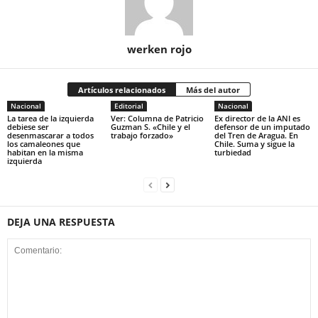
werken rojo
Artículos relacionados
Más del autor
Nacional
Editorial
Nacional
La tarea de la izquierda
Ver: Columna de Patricio
Ex director de la ANI es
debiese ser
Guzman S. «Chile y el
defensor de un imputado
desenmascarar a todos
trabajo forzado»
del Tren de Aragua. En
los camaleones que
Chile. Suma y sigue la
habitan en la misma
turbiedad
izquierda
DEJA UNA RESPUESTA