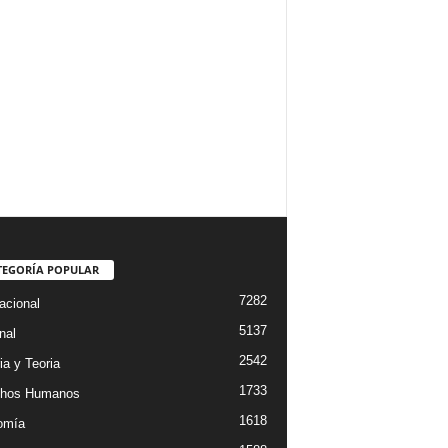
TEGORÍA POPULAR
7282
acional
5137
nal
2542
ia y Teoria
1733
chos Humanos
1618
omía