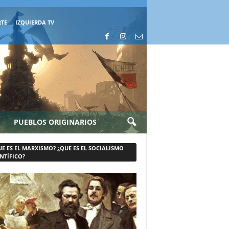
RTE
IZQUIERDA TV
PUEBLOS ORIGINARIOS
UE ES EL MARXISMO? ¿QUE ES EL SOCIALISMO
NTÍFICO?