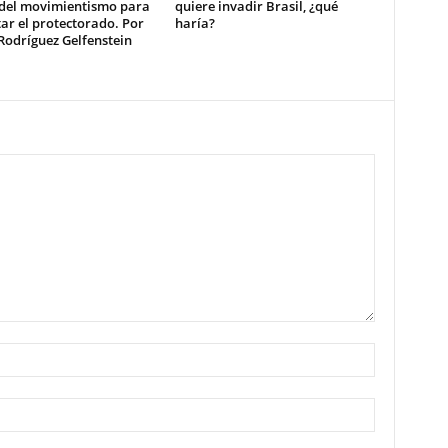
 del movimientismo para
quiere invadir Brasil, ¿qué
ar el protectorado. Por
haría?
Rodríguez Gelfenstein