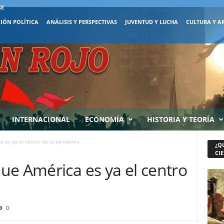
SE
IÓN POLÍTICA
ANÁLISIS Y PERSPECTIVAS
JUVENTUD Y LUCHA
CULTURA Y A
INTERNACIONAL
ECONOMÍA
HISTORIA Y TEORÍA
a es ya el centro de la pandemia
¿Q
CIE
ue América es ya el centro
0