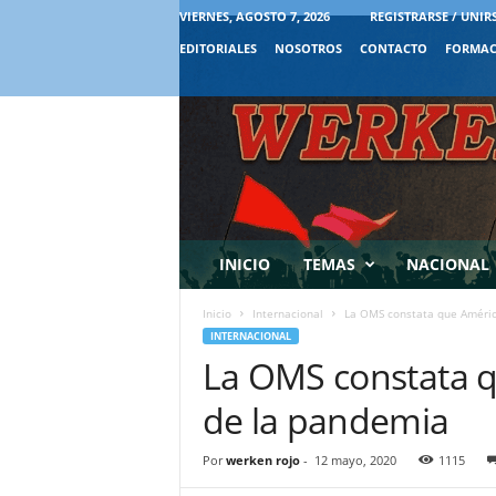
VIERNES, AGOSTO 7, 2026
REGISTRARSE / UNIR
EDITORIALES
NOSOTROS
CONTACTO
FORMAC
INICIO
TEMAS
NACIONAL
Inicio
Internacional
La OMS constata que Améric
INTERNACIONAL
La OMS constata q
de la pandemia
Por
werken rojo
-
12 mayo, 2020
1115