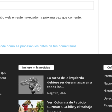
sitio web en este navegador la próxima vez que comente.
nde cómo se procesan los datos de tus comentarios.
Incluso más noticias
CA
o que
Intern
La tarea de la izquierda
para
debiese ser desenmascarar a
Nacio
todos los...
Histor
6 agosto, 2026
a
Dere
Ver: Columna de Patricio
Econ
Guzman S. «Chile y el trabajo
forzado»