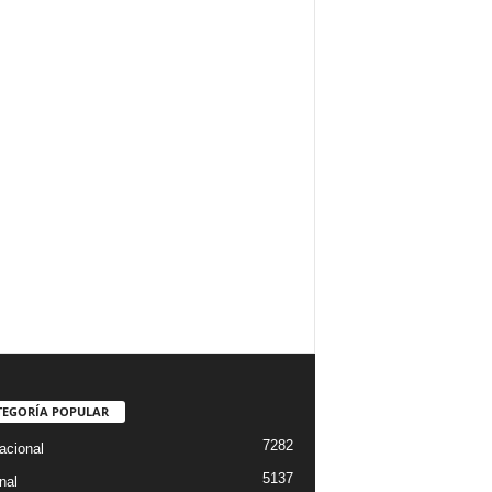
TEGORÍA POPULAR
7282
acional
5137
nal