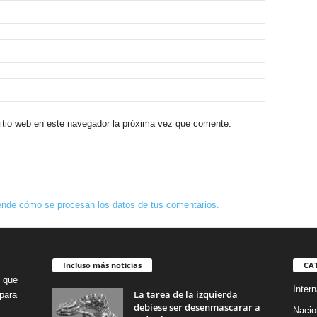
sitio web en este navegador la próxima vez que comente.
nde cómo se procesan los datos de tus comentarios.
Incluso más noticias
CA
o que
Intern
La tarea de la izquierda
para
debiese ser desenmascarar a
Nacio