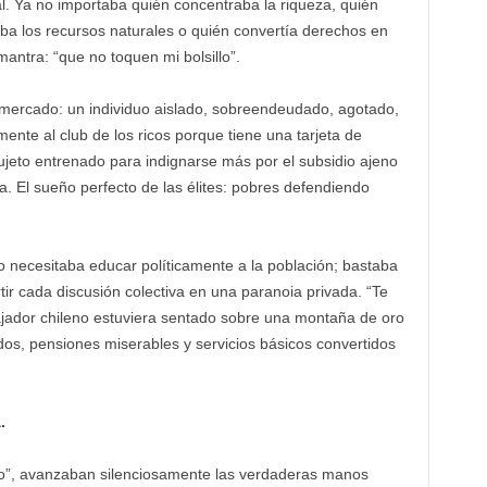
al. Ya no importaba quién concentraba la riqueza, quién
ba los recursos naturales o quién convertía derechos en
antra: “que no toquen mi bolsillo”.
l mercado: un individuo aislado, sobreendeudado, agotado,
nte al club de los ricos porque tiene una tarjeta de
ujeto entrenado para indignarse más por el subsidio ajeno
ia. El sueño perfecto de las élites: pobres defendiendo
o necesitaba educar políticamente a la población; bastaba
tir cada discusión colectiva en una paranoia privada. “Te
bajador chileno estuviera sentado sobre una montaña de oro
dos, pensiones miserables y servicios básicos convertidos
.
no”, avanzaban silenciosamente las verdaderas manos