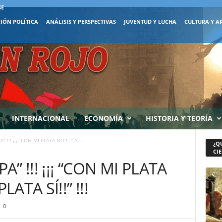
SE
IÓN POLÍTICA
ANÁLISIS Y PERSPECTIVAS
JUVENTUD Y LUCHA
CULTURA Y A
INTERNACIONAL
ECONOMÍA
HISTORIA Y TEORÍA
” !!! ¡¡¡ “CON MI PLATA NO!!…” Y...
¿Q
CIE
A” !!! ¡¡¡ “CON MI PLATA
ATA SÍ!!” !!!
0