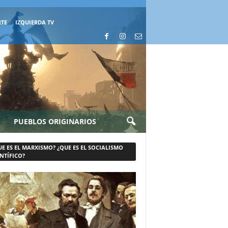
RTE
IZQUIERDA TV
PUEBLOS ORIGINARIOS
UE ES EL MARXISMO? ¿QUE ES EL SOCIALISMO
NTÍFICO?