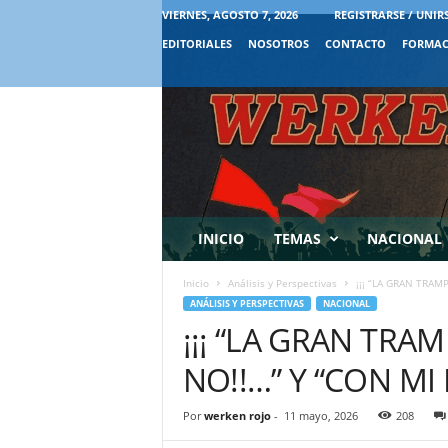
VIERNES, AGOSTO 7, 2026
REGISTRARSE / UNIR
EDITORIALES
NOSOTROS
CONTACTO
FORMAC
INICIO
TEMAS
NACIONAL
Inicio
Análisis y Perspectivas
¡¡¡ “LA GRAN TRAMPA
ANÁLISIS Y PERSPECTIVAS
NACIONAL
¡¡¡ “LA GRAN TRAMP
NO!!…” Y “CON MI PL
Por
werken rojo
-
11 mayo, 2026
208