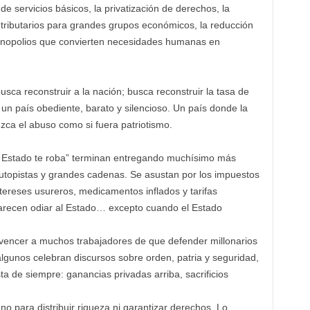
 de servicios básicos, la privatización de derechos, la
 tributarios para grandes grupos económicos, la reducción
 monopolios que convierten necesidades humanas en
sca reconstruir a la nación; busca reconstruir la tasa de
un país obediente, barato y silencioso. Un país donde la
ca el abuso como si fuera patriotismo.
el Estado te roba” terminan entregando muchísimo más
autopistas y grandes cadenas. Se asustan por los impuestos
ntereses usureros, medicamentos inflados y tarifas
Parecen odiar al Estado… excepto cuando el Estado
onvencer a muchos trabajadores de que defender millonarios
 algunos celebran discursos sobre orden, patria y seguridad,
esta de siempre: ganancias privadas arriba, sacrificios
o no para distribuir riqueza ni garantizar derechos. Lo