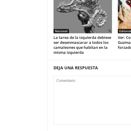
Nacional
Editoria
La tarea de la izquierda debiese
Ver: Co
ser desenmascarar a todos los
Guzman 
camaleones que habitan en la
forzad
misma izquierda
DEJA UNA RESPUESTA