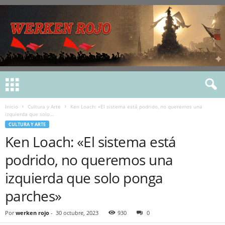
Inicio
Cultura y Arte
Ken Loach: «El sistema está podrido, no queremos una
izquierda que solo...
CULTURA Y ARTE
Ken Loach: «El sistema está
podrido, no queremos una
izquierda que solo ponga
parches»
Por
werken rojo
-
30 octubre, 2023
930
0