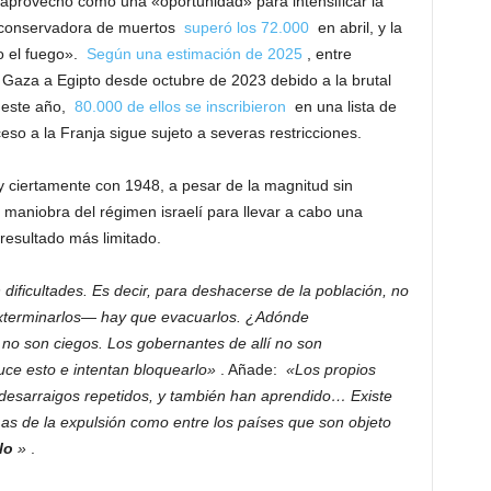
aprovechó como una «oportunidad» para intensificar la
l y conservadora de muertos
superó los 72.000
en abril, y la
o el fuego».
Según una estimación de 2025
, entre
Gaza a Egipto desde octubre de 2023 debido a la brutal
e este año,
80.000 de ellos se inscribieron
en una lista de
eso a la Franja sigue sujeto a severas restricciones.
 ciertamente con 1948, a pesar de la magnitud sin
maniobra del régimen israelí para llevar a cabo una
resultado más limitado.
dificultades. Es decir, para deshacerse de la población, no
exterminarlos— hay que evacuarlos. ¿Adónde
no son ciegos. Los gobernantes de allí no son
e esto e intentan bloquearlo»
. Añade:
«Los propios
 desarraigos repetidos, y también han aprendido… Existe
imas de la expulsión como entre los países que son objeto
lo
»
.