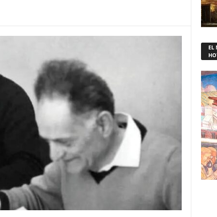
EL
HO