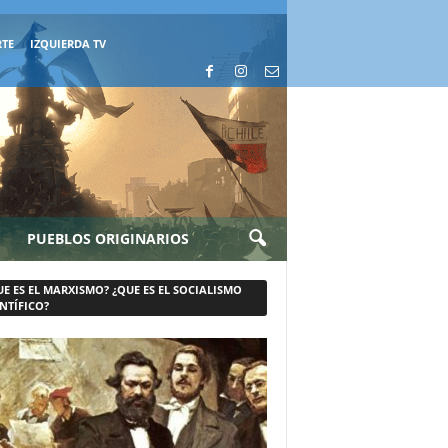
RTE
IZQUIERDA TV
PUEBLOS ORIGINARIOS
UE ES EL MARXISMO? ¿QUE ES EL SOCIALISMO
NTÍFICO?