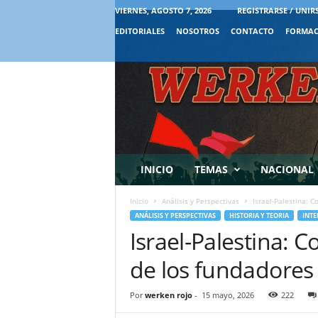
VIERNES, AGOSTO 7, 2026
REGISTRARSE / UNIR
EDITORIALES
NOSOTROS
CONTACTO
FORMAC
INICIO
TEMAS
NACIONAL
Inicio
Análisis y Perspectivas
Israel-Palestina: 
ANÁLISIS Y PERSPECTIVAS
HISTORIA Y TEORIA
INTE
Israel-Palestina: 
de los fundadores
Por
werken rojo
-
15 mayo, 2026
222