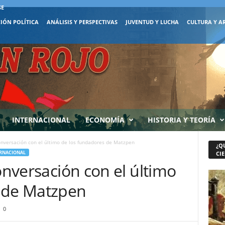
SE
IÓN POLÍTICA
ANÁLISIS Y PERSPECTIVAS
JUVENTUD Y LUCHA
CULTURA Y A
INTERNACIONAL
ECONOMÍA
HISTORIA Y TEORÍA
Conversación con el último de los fundadores de Matzpen
¿Q
RNACIONAL
CIE
Conversación con el último
 de Matzpen
0