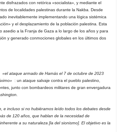
te disfrazados con retórica «socialista», y mediante el
ntos de localidades palestinas durante la Nakba. Desde
nuado inevitablemente implementando una lógica sistémica
ión» y el desplazamiento de la población palestina. Esta
o asedio a la Franja de Gaza a lo largo de los años y para
egión y generado conmociones globales en los últimos dos
í,
«el ataque armado de Hamás el 7 de octubre de 2023
máximo»
: un ataque salvaje contra el pueblo palestino,
tes, junto con bombardeos militares de gran envergadura
ashington.
, e incluso si no hubiéramos leído todos los debates desde
 más de 120 años, que hablan de la necesidad de
nherente a su naturaleza [la del sionismo]. El objetivo es la