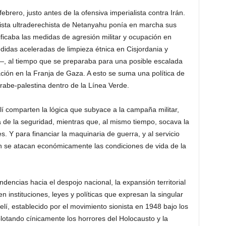
ebrero, justo antes de la ofensiva imperialista contra Irán.
lista ultraderechista de Netanyahu ponía en marcha sus
ificaba las medidas de agresión militar y ocupación en
didas aceleradas de limpieza étnica en Cisjordania y
—, al tiempo que se preparaba para una posible escalada
ación en la Franja de Gaza. A esto se suma una política de
rabe-palestina dentro de la Línea Verde.
elí comparten la lógica que subyace a la campaña militar,
de la seguridad, mientras que, al mismo tiempo, socava la
s. Y para financiar la maquinaria de guerra, y al servicio
bién se atacan económicamente las condiciones de vida de la
ndencias hacia el despojo nacional, la expansión territorial
a en instituciones, leyes y políticas que expresan la singular
aelí, establecido por el movimiento sionista en 1948 bajo los
lotando cínicamente los horrores del Holocausto y la