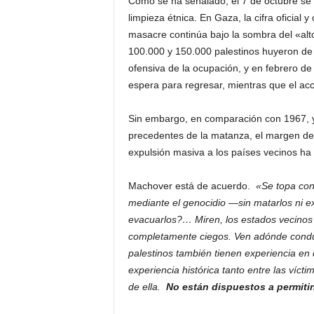
Como se ha señalado, el 7 de octubre se 
limpieza étnica. En Gaza, la cifra oficia
masacre continúa bajo la sombra del «alt
100.000 y 150.000 palestinos huyeron de 
ofensiva de la ocupación, y en febrero d
espera para regresar, mientras que el acc
Sin embargo, en comparación con 1967, y
precedentes de la matanza, el margen de 
expulsión masiva a los países vecinos ha 
Machover está de acuerdo.
«Se topa con 
mediante el genocidio —sin matarlos ni 
evacuarlos?… Miren, los estados vecinos 
completamente ciegos. Ven adónde conduc
palestinos también tienen experiencia en
experiencia histórica tanto entre las víct
de ella.
No están dispuestos a permitir