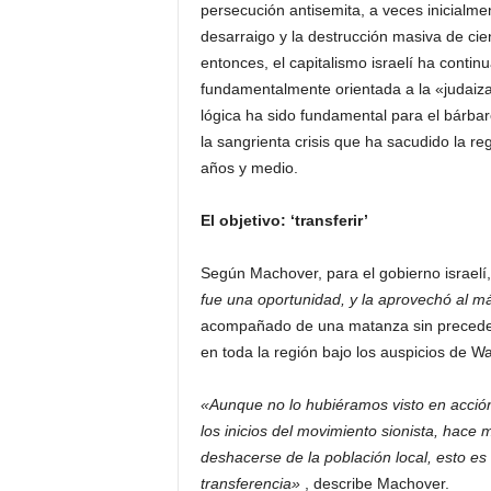
persecución antisemita, a veces inicialmen
desarraigo y la destrucción masiva de cie
entonces, el capitalismo israelí ha conti
fundamentalmente orientada a la «judaizac
lógica ha sido fundamental para el bárbar
la sangrienta crisis que ha sacudido la r
años y medio.
El objetivo: ‘transferir’
Según Machover, para el gobierno israel
fue una oportunidad, y la aprovechó al 
acompañado de una matanza sin preceden
en toda la región bajo los auspicios de W
«Aunque no lo hubiéramos visto en acción
los inicios del movimiento sionista, hace
deshacerse de la población local, esto es i
transferencia»
, describe Machover.