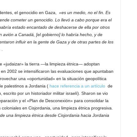
dentes, el genocidio en Gaza,
«es un medio, no el fin. Es
tende cometer un genocidio. Lo llevó a cabo porque era el
 habría estado encantado de deshacerse de ella por otros
n avión a Canadá, [el gobierno] lo habría hecho, y de
ntaron influir en la gente de Gaza y de otras partes de los
»
.
de «judaizar» la tierra —la limpieza étnica— adoptan
en 2002 se intensificaron las evaluaciones que apuntaban
rovechar una «oportunidad» en la situación geopolítica
e palestinos a Jordania (
hace referencia a un artículo
de
escrito por un historiador militar israelí). Sharon se vio
paración y el «Plan de Desconexión» para consolidar la
coloniales en Cisjordania, una limpieza étnica progresiva.
 de una limpieza étnica desde Cisjordania hacia Jordania