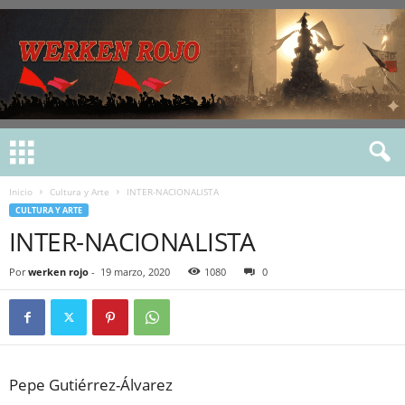
Inicio
Cultura y Arte
INTER-NACIONALISTA
CULTURA Y ARTE
INTER-NACIONALISTA
Por
werken rojo
-
19 marzo, 2020
1080
0
Pepe Gutiérrez-Álvarez