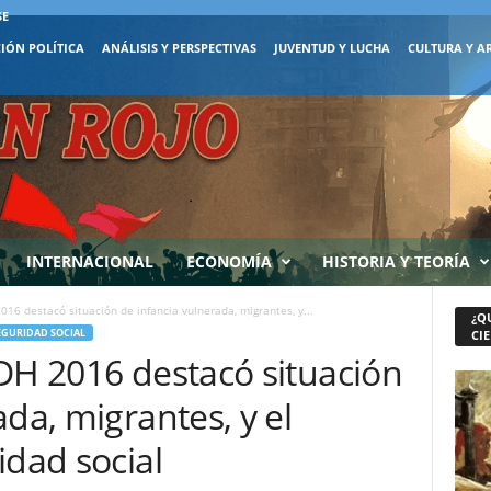
SE
IÓN POLÍTICA
ANÁLISIS Y PERSPECTIVAS
JUVENTUD Y LUCHA
CULTURA Y A
INTERNACIONAL
ECONOMÍA
HISTORIA Y TEORÍA
016 destacó situación de infancia vulnerada, migrantes, y...
¿Q
EGURIDAD SOCIAL
CIE
DH 2016 destacó situación
ada, migrantes, y el
idad social