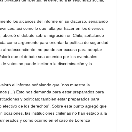
 privadas de libertad, el derecho a la seguridad social,
comentó los alcances del informe en su discurso, señalando
vances, así como lo que falta por hacer en los diversos
s, abordó el debate sobre migración en Chile, señalando
sada como argumento para orientar la política de seguridad
la afrodescendiente, no puede ser excusa para adoptar
 Valoró que el debate sea asumido por los eventuales
de votos no puede incitar a la discriminación y la
 valoró el informe señalando que “nos muestra la
amos (…) Esto nos demanda para estar preparados para
stituciones y políticas; también estar preparados para
to efectivo de los derechos”. Sobre este punto agregó que
 ocasiones, las instituciones chilenas no han estado a la
 vulnerados y como ocurrió en el caso de Lorenza