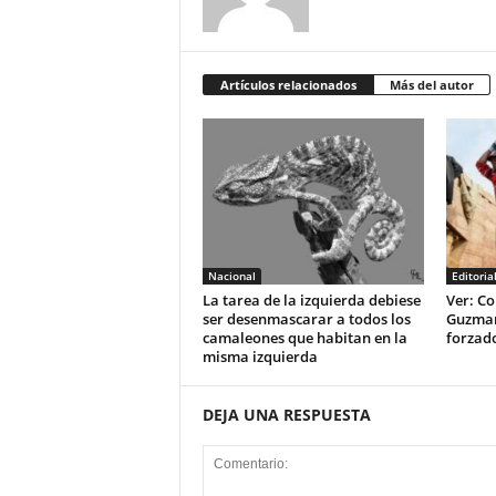
Artículos relacionados
Más del autor
Nacional
Editoria
La tarea de la izquierda debiese
Ver: Co
ser desenmascarar a todos los
Guzman 
camaleones que habitan en la
forzad
misma izquierda
DEJA UNA RESPUESTA