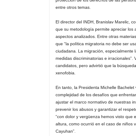
protección de los derechos de las personas
entre otros temas.
El director del INDH, Branislav Marelic, 
que su metodología permite apreciar los a
aspectos analizados. Entre otras materia
que “la política migratoria no debe ser u
ciudadana. La migración, especialmente 
medidas discriminatorias e irracionales”.
candidatos, pero advirtió que la búsqueda 
xenofobia.
En tanto, la Presidenta Michelle Bachelet
complejidad de los desafíos que enfrent
ajustar el marco normativo de nuestras in
prevenir los abusos y garantizar el respe
“con dolor y vergüenza hemos visto que en
altura, como ocurrió en el caso de niños
Cayuhan”.