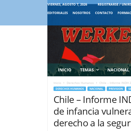
VIERNES, AGOSTO 7, 2026
REGISTRARSE / UNIR
EDITORIALES
NOSOTROS
CONTACTO
FORMAC
INICIO
TEMAS
NACIONAL
Inicio
Derechos Humanos
Chile – Informe INDH 2
DERECHOS HUMANOS
NACIONAL
PREVISION
S
Chile – Informe IN
de infancia vulner
derecho a la segur