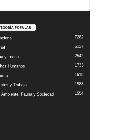
TEGORÍA POPULAR
7282
acional
5137
nal
2542
ia y Teoria
1733
chos Humanos
1618
omía
1588
catos y Trabajo
1554
 Ambiente, Fauna y Sociedad