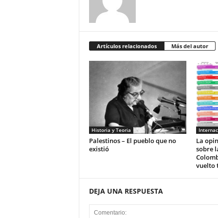
Artículos relacionados
Más del autor
Historia y Teoria
Internac
Palestinos – El pueblo que no
La opi
existió
sobre l
Colomb
vuelto 
DEJA UNA RESPUESTA