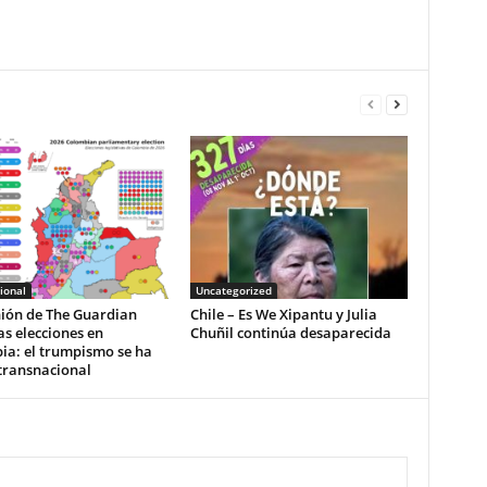
ional
Uncategorized
nión de The Guardian
Chile – Es We Xipantu y Julia
as elecciones en
Chuñil continúa desaparecida
ia: el trumpismo se ha
transnacional