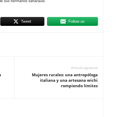
 de sus hermanos saharauis.
Tweet
Follow us
Artículo siguiente
a
Mujeres rurales: una antropóloga
italiana y una artesana wichi
rompiendo límites