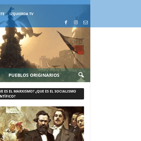
RTE
IZQUIERDA TV
PUEBLOS ORIGINARIOS
UE ES EL MARXISMO? ¿QUE ES EL SOCIALISMO
NTÍFICO?