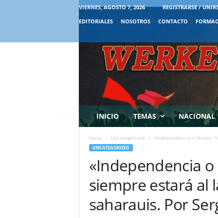
VIERNES, AGOSTO 7, 2026
REGISTRARSE / UNIR
EDITORIALES
NOSOTROS
CONTACTO
FORMAC
INICIO
TEMAS
NACIONAL
Inicio
Uncategorized
«Independencia o Nada». Ve
UNCATEGORIZED
«Independencia o
siempre estará al
saharauis. Por Ser