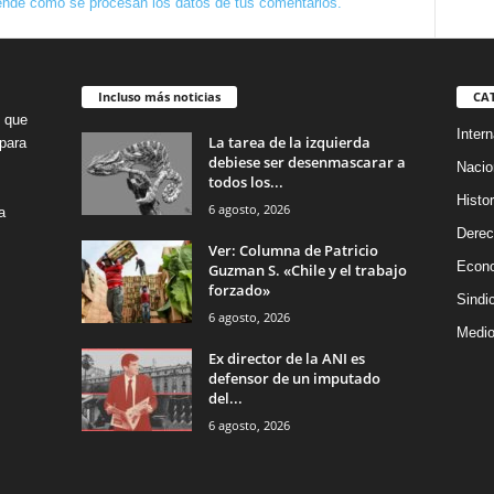
nde cómo se procesan los datos de tus comentarios.
Incluso más noticias
CA
o que
Intern
La tarea de la izquierda
para
debiese ser desenmascarar a
Nacio
todos los...
Histor
6 agosto, 2026
a
Dere
Ver: Columna de Patricio
Econ
Guzman S. «Chile y el trabajo
forzado»
Sindi
6 agosto, 2026
Medio
Ex director de la ANI es
defensor de un imputado
del...
6 agosto, 2026