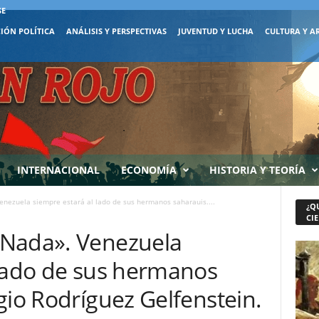
SE
IÓN POLÍTICA
ANÁLISIS Y PERSPECTIVAS
JUVENTUD Y LUCHA
CULTURA Y A
INTERNACIONAL
ECONOMÍA
HISTORIA Y TEORÍA
nezuela siempre estará al lado de sus hermanos saharauis....
¿Q
CIE
 Nada». Venezuela
 lado de sus hermanos
gio Rodríguez Gelfenstein.