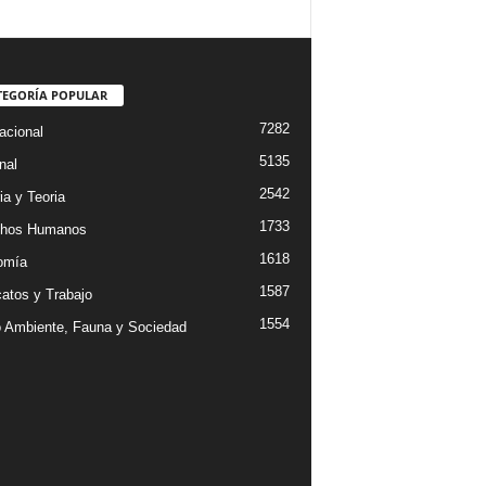
TEGORÍA POPULAR
7282
acional
5135
nal
2542
ia y Teoria
1733
chos Humanos
1618
omía
1587
catos y Trabajo
1554
 Ambiente, Fauna y Sociedad