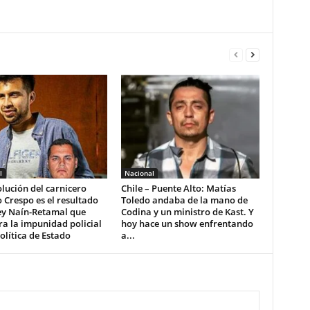
l
Nacional
lución del carnicero
Chile – Puente Alto: Matías
 Crespo es el resultado
Toledo andaba de la mano de
ey Naín-Retamal que
Codina y un ministro de Kast. Y
a la impunidad policial
hoy hace un show enfrentando
lítica de Estado
a...