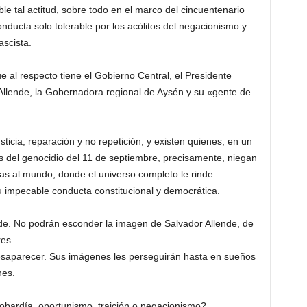
le tal actitud, sobre todo en el marco del cincuentenario
onducta solo tolerable por los acólitos del negacionismo y
ascista.
ue al respecto tiene el Gobierno Central, el Presidente
te Allende, la Gobernadora regional de Aysén y su «gente de
ticia, reparación y no repetición, y existen quienes, en un
s del genocidio del 11 de septiembre, precisamente, niegan
as al mundo, donde el universo completo le rinde
 impecable conducta constitucional y democrática.
de. No podrán esconder la imagen de Salvador Allende, de
res
desaparecer. Sus imágenes les perseguirán hasta en sueños
nes.
obardía, oportunismo, traición o negacionismo?