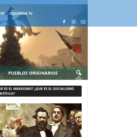
RTE
IZQUIERDA TV
PUEBLOS ORIGINARIOS
UE ES EL MARXISMO? ¿QUE ES EL SOCIALISMO
NTÍFICO?