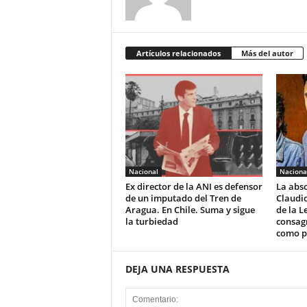
Artículos relacionados
Más del autor
Nacional
Naciona
Ex director de la ANI es defensor
La abso
de un imputado del Tren de
Claudio
Aragua. En Chile. Suma y sigue
de la L
la turbiedad
consagr
como po
DEJA UNA RESPUESTA