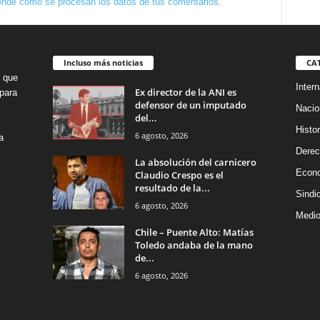
nde cómo se procesan los datos de tus comentarios.
Incluso más noticias
CA
o que
Intern
Ex director de la ANI es
para
defensor de un imputado
Nacio
del...
Histor
6 agosto, 2026
a
Dere
La absolución del carnicero
Econ
Claudio Crespo es el
resultado de la...
Sindi
6 agosto, 2026
Medio
Chile – Puente Alto: Matías
Toledo andaba de la mano
de...
6 agosto, 2026