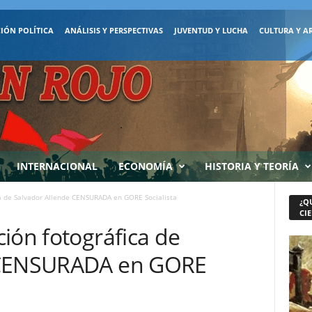
IÓN POLÍTICA
ANÁLISIS Y PERSPECTIVAS
JUVENTUD Y LUCHA
CULTURA Y A
INTERNACIONAL
ECONOMÍA
HISTORIA Y TEORÍA
ca de Salvador Allende CENSURADA en GORE Socialista
¿Q
CIE
ión fotográfica de
 CENSURADA en GORE