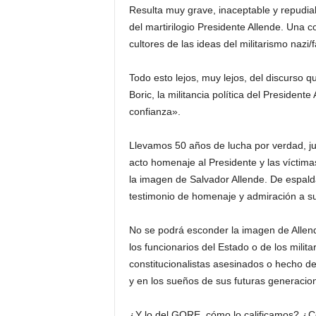
Resulta muy grave, inaceptable y repudiab
del martirilogio Presidente Allende. Una c
cultores de las ideas del militarismo nazi/f
Todo esto lejos, muy lejos, del discurso q
Boric, la militancia política del Presiden
confianza».
Llevamos 50 años de lucha por verdad, jus
acto homenaje al Presidente y las víctima
la imagen de Salvador Allende. De espald
testimonio de homenaje y admiración a su
No se podrá esconder la imagen de Allen
los funcionarios del Estado o de los milita
constitucionalistas asesinados o hecho 
y en los sueños de sus futuras generacio
¿Y lo del GORE, cómo lo calificamos? ¿C