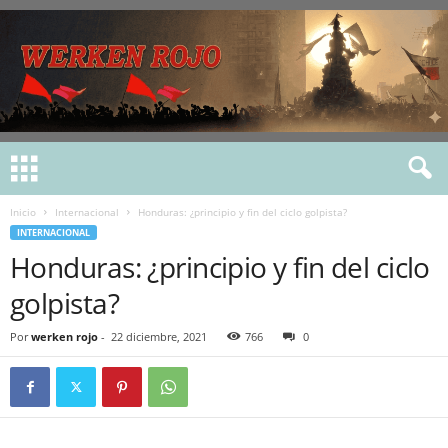
Inicio
Internacional
Honduras: ¿principio y fin del ciclo golpista?
INTERNACIONAL
Honduras: ¿principio y fin del ciclo
golpista?
Por
werken rojo
-
22 diciembre, 2021
766
0