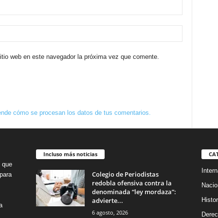
sitio web en este navegador la próxima vez que comente.
nde cómo se procesan los datos de tus comentarios.
Incluso más noticias
CA
o que
Intern
Colegio de Periodistas
para
redobla ofensiva contra la
Nacio
denominada “ley mordaza”:
advierte...
Histor
a
6 agosto, 2026
Dere