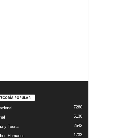
TEGORÍA POPULAR
7280
acional
5130
nal
2542
ia y Teoria
1733
chos Humanos