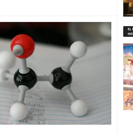
EL
HO