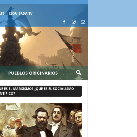
RTE
IZQUIERDA TV
PUEBLOS ORIGINARIOS
UE ES EL MARXISMO? ¿QUE ES EL SOCIALISMO
NTÍFICO?