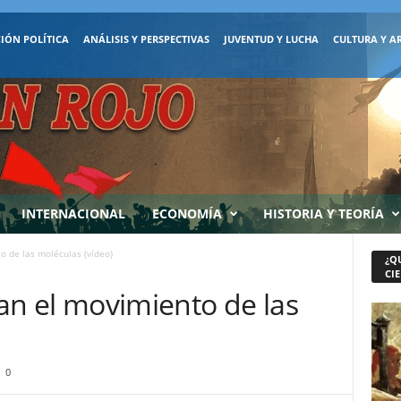
IÓN POLÍTICA
ANÁLISIS Y PERSPECTIVAS
JUVENTUD Y LUCHA
CULTURA Y A
INTERNACIONAL
ECONOMÍA
HISTORIA Y TEORÍA
to de las moléculas (vídeo)
¿Q
CIE
man el movimiento de las
0