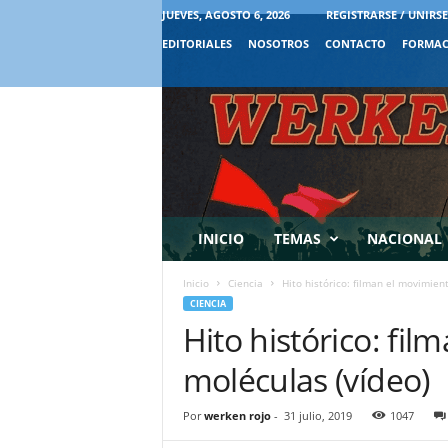
JUEVES, AGOSTO 6, 2026
REGISTRARSE / UNIRSE
EDITORIALES
NOSOTROS
CONTACTO
FORMAC
INICIO
TEMAS
NACIONAL
Inicio
Ciencia
Hito histórico: filman el movimien
CIENCIA
Hito histórico: fil
moléculas (vídeo)
Por
werken rojo
-
31 julio, 2019
1047