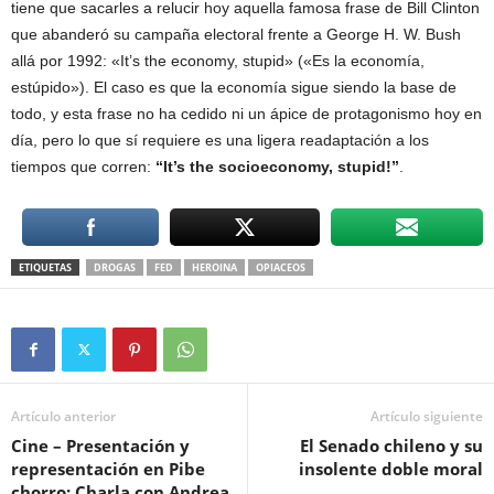
tiene que sacarles a relucir hoy aquella famosa frase de Bill Clinton
que abanderó su campaña electoral frente a George H. W. Bush
allá por 1992: «It’s the economy, stupid» («Es la economía,
estúpido»). El caso es que la economía sigue siendo la base de
todo, y esta frase no ha cedido ni un ápice de protagonismo hoy en
día, pero lo que sí requiere es una ligera readaptación a los
tiempos que corren:
“It’s the socioeconomy, stupid!”
.
ETIQUETAS
DROGAS
FED
HEROINA
OPIACEOS
Artículo anterior
Artículo siguiente
Cine – Presentación y
El Senado chileno y su
representación en Pibe
insolente doble moral
chorro: Charla con Andrea