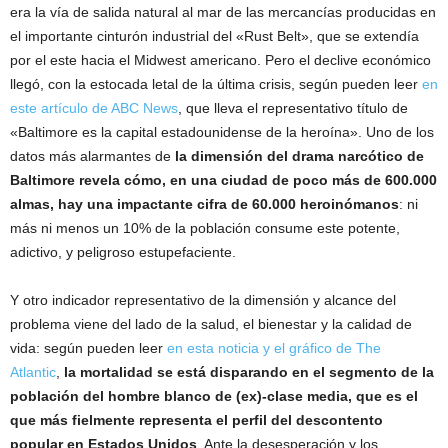
era la vía de salida natural al mar de las mercancías producidas en
el importante cinturón industrial del «Rust Belt», que se extendía
por el este hacia el Midwest americano. Pero el declive económico
llegó, con la estocada letal de la última crisis, según pueden leer
en
este artículo de ABC News
, que lleva el representativo título de
«Baltimore es la capital estadounidense de la heroína». Uno de los
datos más alarmantes de
la dimensión del drama narcótico de
Baltimore revela cómo, en una ciudad de poco más de 600.000
almas, hay una impactante cifra de 60.000 heroinómanos
: ni
más ni menos un 10% de la población consume este potente,
adictivo, y peligroso estupefaciente.
Y otro indicador representativo de la dimensión y alcance del
problema viene del lado de la salud, el bienestar y la calidad de
vida: según pueden leer
en esta noticia y el gráfico de The
Atlantic
,
la mortalidad se está disparando en el segmento de la
población del hombre blanco de (ex)-clase media, que es el
que más fielmente representa el perfil del descontento
popular en Estados Unidos
. Ante la desesperación y los