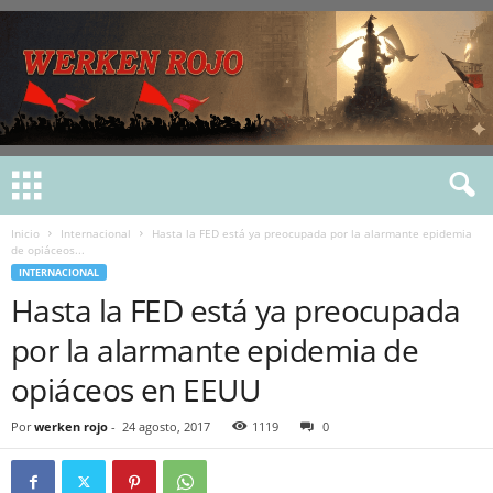
Inicio
Internacional
Hasta la FED está ya preocupada por la alarmante epidemia
de opiáceos...
INTERNACIONAL
Hasta la FED está ya preocupada
por la alarmante epidemia de
opiáceos en EEUU
Por
werken rojo
-
24 agosto, 2017
1119
0