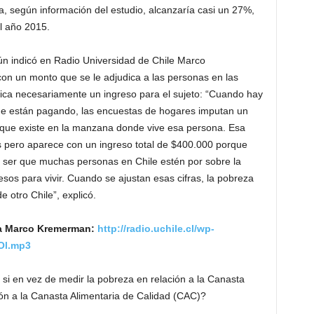
za, según información del estudio, alcanzaría casi un 27%,
l año 2015.
ún indicó en Radio Universidad de Chile Marco
on un monto que se le adjudica a las personas en las
ica necesariamente un ingreso para el sujeto: “Cuando hay
que están pagando, las encuestas de hogares imputan un
 que existe en la manzana donde vive esa persona. Esa
s pero aparece con un ingreso total de $400.000 porque
 ser que muchas personas en Chile estén por sobre la
esos para vivir. Cuando se ajustan esas cifras, la pobreza
 otro Chile”, explicó.
a a Marco Kremerman:
http://radio.uchile.cl/wp-
Ol.mp3
si en vez de medir la pobreza en relación a la Canasta
ón a la Canasta Alimentaria de Calidad (CAC)?