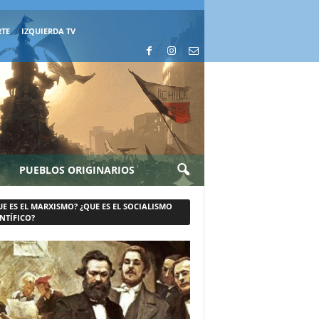
RTE
IZQUIERDA TV
PUEBLOS ORIGINARIOS
UE ES EL MARXISMO? ¿QUE ES EL SOCIALISMO
NTÍFICO?