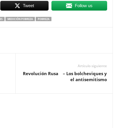
Tweet
Follow us
ES
MEDICIÓN POBREZA
POBREZA
Artículo siguiente
Revolución Rusa – Los bolcheviques y
el antisemitismo