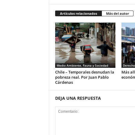
Artículos relacionados
Más del autor
Medio Ambiente, Fauna y Sociedad
Derech
Chile – Temporales desnudan la
Más all
pobreza real. Por Juan Pablo
económ
Cárdenas
DEJA UNA RESPUESTA