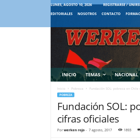
LUNES, AGOSTO 10, 2026
REGISTRARSE / UNIRS
EDITORIALES
NOSOTROS
CONTACTO
FORMAC
INICIO
TEMAS
NACIONAL
Inicio
Pobreza
Fundación SOL: pobreza en Chile du
POBREZA
Fundación SOL: pob
cifras oficiales
Por
werken rojo
-
7 agosto, 2017
1893