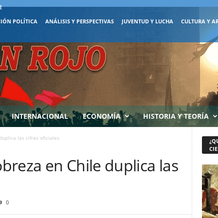
E
IÓN POLÍTICA
ANÁLISIS Y PERSPECTIVAS
JUVENTUD Y LUCHA
CULTURA Y A
INTERNACIONAL
ECONOMÍA
HISTORIA Y TEORÍA
plica las cifras oficiales
¿Q
CIE
reza en Chile duplica las
0