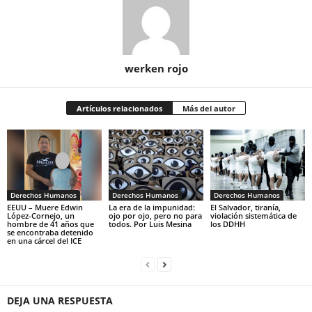
werken rojo
Artículos relacionados
Más del autor
Derechos Humanos
Derechos Humanos
Derechos Humanos
EEUU – Muere Edwin
La era de la impunidad:
El Salvador, tiranía,
López-Cornejo, un
ojo por ojo, pero no para
violación sistemática de
hombre de 41 años que
todos. Por Luis Mesina
los DDHH
se encontraba detenido
en una cárcel del ICE
DEJA UNA RESPUESTA