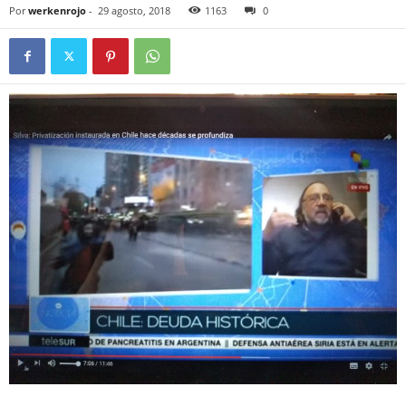
Por
werkenrojo
-
29 agosto, 2018
1163
0