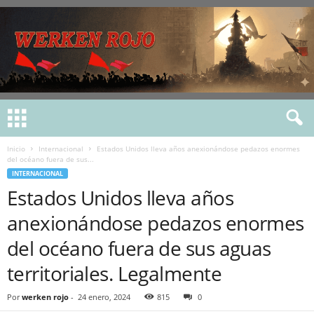
Inicio
Internacional
Estados Unidos lleva años anexionándose pedazos enormes
del océano fuera de sus...
INTERNACIONAL
Estados Unidos lleva años
anexionándose pedazos enormes
del océano fuera de sus aguas
territoriales. Legalmente
Por
werken rojo
-
24 enero, 2024
815
0