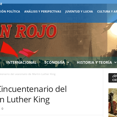
SE
IÓN POLÍTICA
ANÁLISIS Y PERSPECTIVAS
JUVENTUD Y LUCHA
CULTURA Y A
INTERNACIONAL
ECONOMÍA
HISTORIA Y TEORÍA
tenario del asesinato de Martin Luther King
¿Q
CIE
Cincuentenario del
n Luther King
0