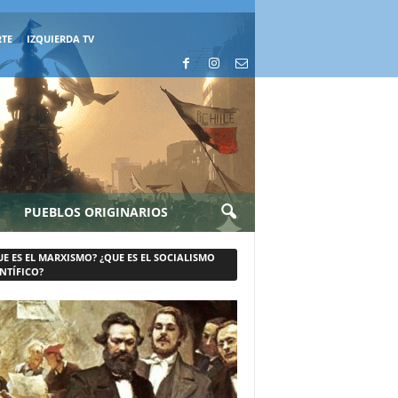
RTE
IZQUIERDA TV
PUEBLOS ORIGINARIOS
UE ES EL MARXISMO? ¿QUE ES EL SOCIALISMO
NTÍFICO?