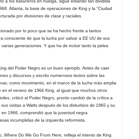
o a los basureros en huelga, sigue estando tan dividida
68. Atlanta, la base de operaciones de King y la “Ciudad
turada por divisiones de clase y raciales.
ionado por lo poco que se ha hecho frente a tantos
a consciente de que la lucha por salvar a EE UU de sus
 varias generaciones. Y que ha de incluir tanto la pelea
 King del Poder Negro es un buen ejemplo. Antes de caer
es y discursos y escrito numerosos textos sobre las
evar, como movimiento, en el marco de la lucha más amplia
ue en el verano de 1966 King, al igual que muchos otros
iles, criticó al Poder Negro, pronto cambió de la crítica a
 sus visitas a Watts después de los disturbios de 1965 y su
 en 1966, comprendió que la juventud negra
sas incumplidas de la izquierda reformista.
bro, Where Do We Go From Here, refleja el intento de King