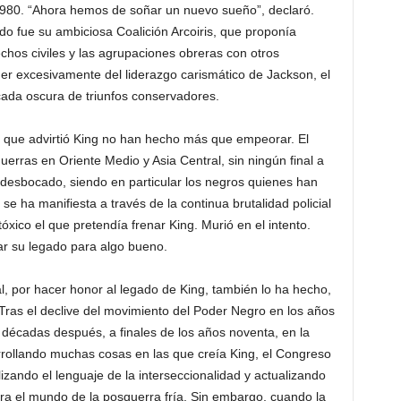
 1980. “Ahora hemos de soñar un nuevo sueño”, declaró.
do fue su ambiciosa Coalición Arcoiris, que proponía
echos civiles y las agrupaciones obreras con otros
r excesivamente del liderazgo carismático de Jackson, el
ada oscura de triunfos conservadores.
s que advirtió King no han hecho más que empeorar. El
erras en Oriente Medio y Asia Central, sin ningún final a
 desbocado, siendo en particular los negros quienes han
e ha manifiesta a través de la continua brutalidad policial
 tóxico el que pretendía frenar King. Murió en el intento.
ar su legado para algo bueno.
l, por hacer honor al legado de King, también lo ha hecho,
. Tras el declive del movimiento del Poder Negro en los años
 décadas después, a finales de los años noventa, en la
rollando muchas cosas en las que creía King, el Congreso
izando el lenguaje de la interseccionalidad y actualizando
ara el mundo de la posguerra fría. Sin embargo, cuando la