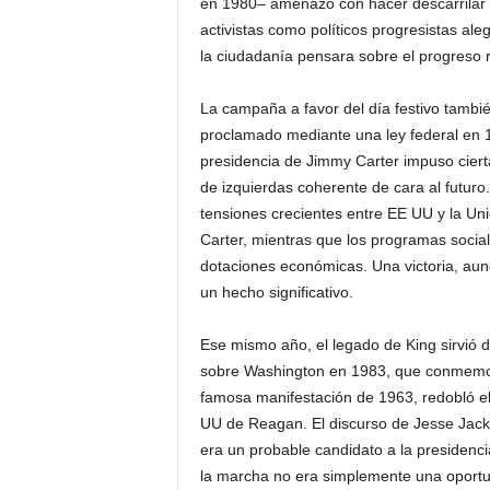
en 1980– amenazó con hacer descarrilar e
activistas como políticos progresistas a
la ciudadanía pensara sobre el progreso 
La campaña a favor del día festivo tambié
proclamado mediante una ley federal en 1
presidencia de Jimmy Carter impuso ciert
de izquierdas coherente de cara al futur
tensiones crecientes entre EE UU y la Un
Carter, mientras que los programas soci
dotaciones económicas. Una victoria, aunq
un hecho significativo.
Ese mismo año, el legado de King sirvió d
sobre Washington en 1983, que conmemora
famosa manifestación de 1963, redobló el
UU de Reagan. El discurso de Jesse Jack
era un probable candidato a la presidenc
la marcha no era simplemente una oportun