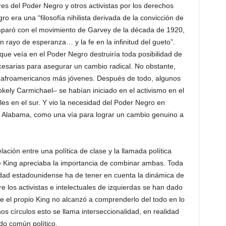
es del Poder Negro y otros activistas por los derechos
ro era una “filosofía nihilista derivada de la convicción de
paró con el movimiento de Garvey de la década de 1920,
rayo de esperanza… y la fe en la infinitud del gueto”.
ue veía en el Poder Negro destruiría toda posibilidad de
ecesarias para asegurar un cambio radical. No obstante,
s afroamericanos más jóvenes. Después de todo, algunos
Stokely Carmichael– se habían iniciado en el activismo en el
les en el sur. Y vio la necesidad del Poder Negro en
 Alabama, como una vía para lograr un cambio genuino a
ación entre una política de clase y la llamada política
ue King apreciaba la importancia de combinar ambas. Toda
iedad estadounidense ha de tener en cuenta la dinámica de
e los activistas e intelectuales de izquierdas se han dado
e el propio King no alcanzó a comprenderlo del todo en lo
 círculos esto se llama interseccionalidad, en realidad
do común político.