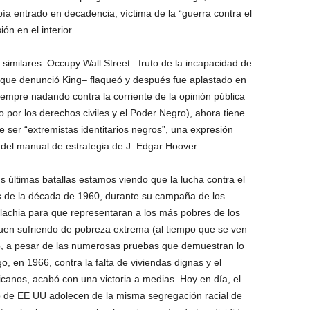
ía entrado en decadencia, víctima de la “guerra contra el
ión en el interior.
similares. Occupy Wall Street –fruto de la incapacidad de
 que denunció King– flaqueó y después fue aplastado en
iempre nadando contra la corriente de la opinión pública
por los derechos civiles y el Poder Negro), ahora tiene
 ser “extremistas identitarios negros”, una expresión
del manual de estrategia de J. Edgar Hoover.
us últimas batallas estamos viendo que la lucha contra el
les de la década de 1960, durante su campaña de los
alachia para que representaran a los más pobres de los
uen sufriendo de pobreza extrema (al tiempo que se ven
, a pesar de las numerosas pruebas que demuestran lo
, en 1966, contra la falta de viviendas dignas y el
icanos, acabó con una victoria a medias. Hoy en día, el
o de EE UU adolecen de la misma segregación racial de