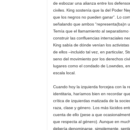
de esbozar una alianza entre los defensor
civiles. King sostenía que la del Poder Neg
que los negros no pueden ganar”. Lo com
señalando que ambos “representa(ba)n un 
Temía que el llamamiento al separatismo q
construir las confluencias interraciales n
King sabía de dónde venían los activista
de ellos –incluido tal vez, en particular, 
seno del movimiento por los derechos civi
lugares como el condado de Lowndes, en
escala local.
Cuando hoy la izquierda forcejea con la rel
identitaria, haríamos bien en recordar q
crítica de izquierdas matizada de la soc
raza, clase y género. Los más lúcidos entr
cuenta de ello (pese a que ocasionalment
que respecta al género). Aunque en muchos
debería denominarse, simplemente, senti