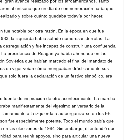
l gran avance realizado por los afroamericanos. Tanto
legaron al unísono que un día de conmemoración haría que
realizado y sobre cuánto quedaba todavía por hacer.
n fue notable por otra razón. En la época en que fue
983, la izquierda había sufrido numerosas derrotas. La
a desregulación y fue incapaz de construir una confluencia
o. La presidencia de Reagan ya había ahondado en las
ión Soviética que habían marcado el final del mandato de
ales en vigor veían cómo menguaban drásticamente sus
ue solo fuera la declaración de un festivo simbólico, era
e fuente de inspiración de otro acontecimiento. La marcha
ba manifiestamente del vigésimo aniversario de la
 llamamiento a la izquierda a autoorganizarse en los EE
son fue especialmente potente. Todo el mundo sabía que
ia en las elecciones de 1984. Sin embargo, él entendió que
idad para reunir apoyos, sino para articular una nueva