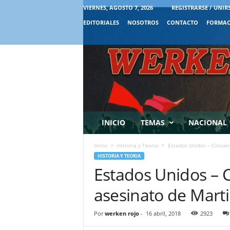
VIERNES, AGOSTO 7, 2026
REGISTRARSE / UNIR
EDITORIALES
NOSOTROS
CONTACTO
FORMAC
INICIO
TEMAS
NACIONAL
Inicio
Historia y Teoria
Estados Unidos – Cincuen
HISTORIA Y TEORIA
Estados Unidos – 
asesinato de Marti
Por
werken rojo
-
16 abril, 2018
2923