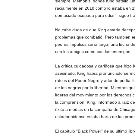
siempre. Memphis, donde King batalló junt
racialmente en 2018 como lo estaba en 19
demasiado ocupada para odiar”, sigue frac
No cabe duda de que King estaría decepc
problemas que combatió. Pero también er
peores impulsos sería larga, una lucha de
con los amigos como con los enemigos.
La crítica cuidadosa y cariñosa que hizo
asesinado, King había pronunciado sermon
raíces del Poder Negro y adónde podía ll
de los negros por la libertad. Mientras q
líderes del movimiento por los derechos civ
la comprensión. King, informado a raíz de
éxito a medias en la campaña de Chicago
estadounidense estaba harta de las prome
El capítulo “Black Power” de su último li