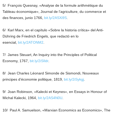
5/ François Quesnay, «Analyse de la formule arithmétique du
Tableau économique», Journal de l’agriculture, du commerce et
des finances, junio 1766,
bit.ly/2ASXi9S
.
6/ Karl Marx, en el capítulo «Sobre la historia crítica» del Anti-
Dühring de Friedrich Engels, que redactó en lo
esencial,
bit.ly/2ATONM2
.
7/ James Steuart, An Inquiry into the Principles of Political
Economy, 1767,
bit.ly/2iSIldr
.
8/ Jean Charles Léonard Simonde de Sismondi, Nouveaux
principes d’économie politique, 1819,
bit.ly/2iSykgj
.
9/ Joan Robinson, «Kalecki et Keynes», en Essays in Honour of
Michal Kalecki, 1964,
bit.ly/2AS4N0U
.
10/ Paul A. Samuelson, «Marxian Economics as Economics», The