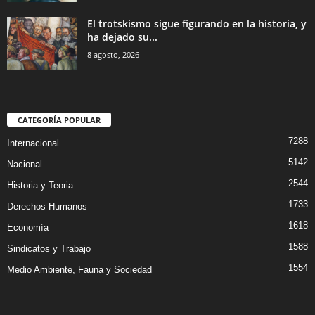
El trotskismo sigue figurando en la historia, y
ha dejado su...
8 agosto, 2026
CATEGORÍA POPULAR
7288
Internacional
5142
Nacional
2544
Historia y Teoria
1733
Derechos Humanos
1618
Economía
1588
Sindicatos y Trabajo
1554
Medio Ambiente, Fauna y Sociedad