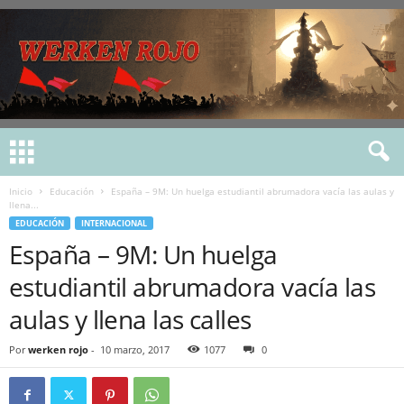
Inicio
Educación
España – 9M: Un huelga estudiantil abrumadora vacía las aulas y
llena...
EDUCACIÓN
INTERNACIONAL
España – 9M: Un huelga
estudiantil abrumadora vacía las
aulas y llena las calles
Por
werken rojo
-
10 marzo, 2017
1077
0