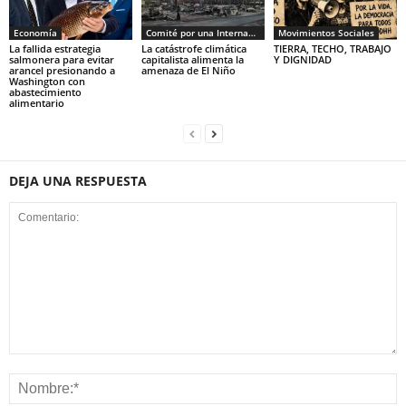
Economía
Comité por una Internacional de los Trabajadores - CIT
Movimientos Sociales
La fallida estrategia
La catástrofe climática
TIERRA, TECHO, TRABAJO
salmonera para evitar
capitalista alimenta la
Y DIGNIDAD
arancel presionando a
amenaza de El Niño
Washington con
abastecimiento
alimentario
DEJA UNA RESPUESTA