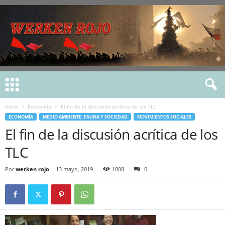
Inicio
Economía
El fin de la discusión acrítica de los TLC
ECONOMÍA
MEDIO AMBIENTE, FAUNA Y SOCIEDAD
MOVIMIENTOS SOCIALES
El fin de la discusión acrítica de los
TLC
Por
werken rojo
-
13 mayo, 2019
1008
0