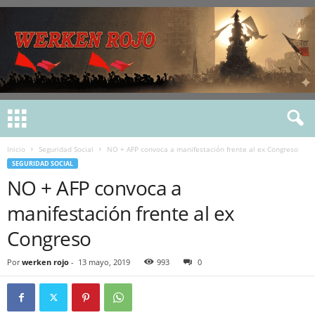
Inicio
Seguridad Social
NO + AFP convoca a manifestación frente al ex Congreso
SEGURIDAD SOCIAL
NO + AFP convoca a
manifestación frente al ex
Congreso
Por
werken rojo
-
13 mayo, 2019
993
0