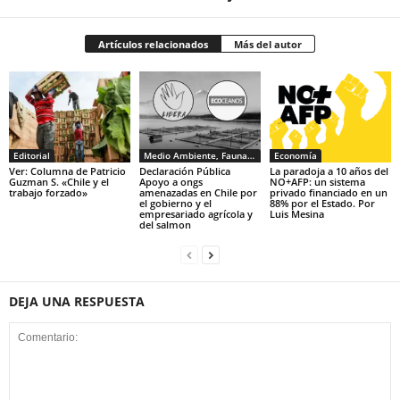
Artículos relacionados
Más del autor
Editorial
Medio Ambiente, Fauna y Sociedad
Economía
Ver: Columna de Patricio
Declaración Pública
La paradoja a 10 años del
Guzman S. «Chile y el
Apoyo a ongs
NO+AFP: un sistema
trabajo forzado»
amenazadas en Chile por
privado financiado en un
el gobierno y el
88% por el Estado. Por
empresariado agrícola y
Luis Mesina
del salmon
DEJA UNA RESPUESTA