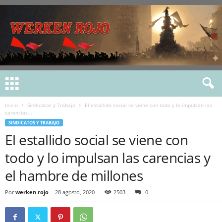
Inicio
Sindicatos y Trabajo
El estallido social se viene con todo y lo impulsan las
carencias...
SINDICATOS Y TRABAJO
El estallido social se viene con
todo y lo impulsan las carencias y
el hambre de millones
Por
werken rojo
-
28 agosto, 2020
2503
0