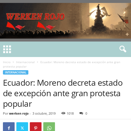
Inicio
Internacional
Ecuador: Moreno decreta estado de excepción ante gran
protesta popular
INTERNACIONAL
Ecuador: Moreno decreta estado
de excepción ante gran protesta
popular
Por
werken rojo
-
3 octubre, 2019
1018
0