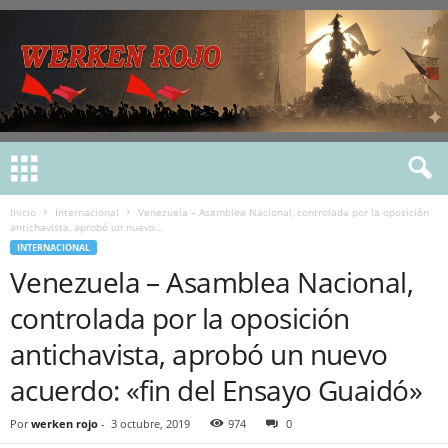
Inicio
Internacional
Venezuela – Asamblea Nacional, controlada por la oposición
antichavista, aprobó un nuevo...
INTERNACIONAL
Venezuela – Asamblea Nacional,
controlada por la oposición
antichavista, aprobó un nuevo
acuerdo: «fin del Ensayo Guaidó»
Por
werken rojo
-
3 octubre, 2019
974
0