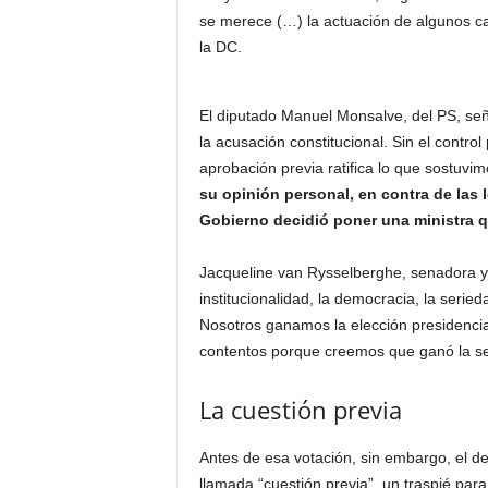
se merece (…) la actuación de algunos c
la DC.
El diputado Manuel Monsalve, del PS, seña
la acusación constitucional. Sin el control 
aprobación previa ratifica lo que sostuvim
su opinión personal, en contra de las l
Gobierno decidió poner una ministra q
Jacqueline van Rysselberghe, senadora y p
institucionalidad, la democracia, la serie
Nosotros ganamos la elección presidenci
contentos porque creemos que ganó la seri
La cuestión previa
Antes de esa votación, sin embargo, el d
llamada “cuestión previa”, un traspié par