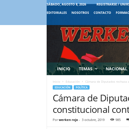
SÁBADO, AGOSTO 8, 2026
REGISTRARSE / UNIR
EDITORIALES
NOSOTROS
CONTACTO
FORMAC
INICIO
TEMAS
NACIONAL
Inicio
Educación
Cámara de Diputados rechaza ac
EDUCACIÓN
POLÍTICA
Cámara de Diputa
constitucional cont
Por
werken rojo
-
3 octubre, 2019
985