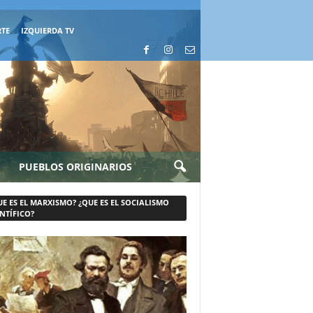
RTE
IZQUIERDA TV
PUEBLOS ORIGINARIOS
UE ES EL MARXISMO? ¿QUE ES EL SOCIALISMO
NTÍFICO?