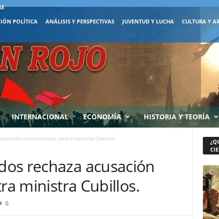
SE
IÓN POLÍTICA
ANÁLISIS Y PERSPECTIVAS
JUVENTUD Y LUCHA
CULTURA Y A
INTERNACIONAL
ECONOMÍA
HISTORIA Y TEORÍA
usación constitucional contra ministra Cubillos.
¿Q
CIE
dos rechaza acusación
ra ministra Cubillos.
0