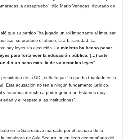
amaradas la desapruebo”, dijo Mario Venegas, diputado de
ló que su partido “ha jugado un rol importante al impulsar
político, se produce el abuso, la arbitrariedad. La
os: hay leyes sin ejecución.
La ministra ha hecho pesar
eyes para fortalecer la educación pública. (…) Este
ue dio un paso más: la de vulnerar las leyes
“.
residenta de la UDI, señaló que “lo que ha triunfado es la
dad. Esta acusación no tenía ningún fundamento jurídico.
al y tenemos derecho a poder gobernar. Estamos muy
edad y el respeto a las instituciones”.
ebate en la Sala estuvo marcado por el rechazo de la
a la impulsora de Aula Segura, quien llegó acompañada del