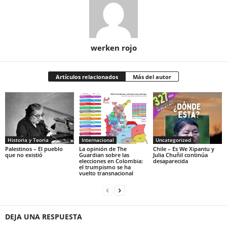
werken rojo
Artículos relacionados
Más del autor
Historia y Teoria
Internacional
Uncategorized
Palestinos – El pueblo
La opinión de The
Chile – Es We Xipantu y
que no existió
Guardian sobre las
Julia Chuñil continúa
elecciones en Colombia:
desaparecida
el trumpismo se ha
vuelto transnacional
DEJA UNA RESPUESTA