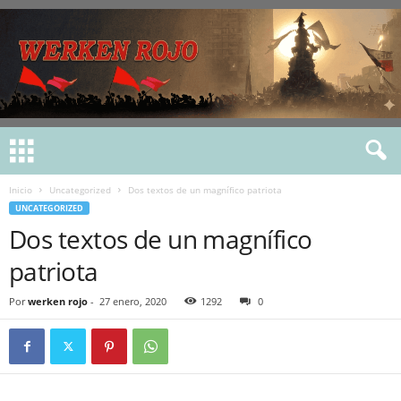
Inicio
Uncategorized
Dos textos de un magnífico patriota
UNCATEGORIZED
Dos textos de un magnífico
patriota
Por
werken rojo
-
27 enero, 2020
1292
0