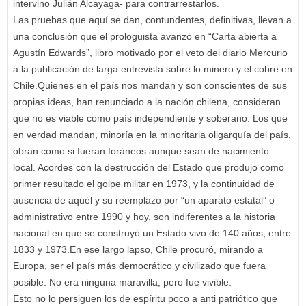
intervino Julián Alcayaga- para contrarrestarlos.
Las pruebas que aquí se dan, contundentes, definitivas, llevan a
una conclusión que el prologuista avanzó en “Carta abierta a
Agustín Edwards”, libro motivado por el veto del diario Mercurio
a la publicación de larga entrevista sobre lo minero y el cobre en
Chile.Quienes en el país nos mandan y son conscientes de sus
propias ideas, han renunciado a la nación chilena, consideran
que no es viable como país independiente y soberano. Los que
en verdad mandan, minoría en la minoritaria oligarquía del país,
obran como si fueran foráneos aunque sean de nacimiento
local. Acordes con la destrucción del Estado que produjo como
primer resultado el golpe militar en 1973, y la continuidad de
ausencia de aquél y su reemplazo por “un aparato estatal” o
administrativo entre 1990 y hoy, son indiferentes a la historia
nacional en que se construyó un Estado vivo de 140 años, entre
1833 y 1973.En ese largo lapso, Chile procuró, mirando a
Europa, ser el país más democrático y civilizado que fuera
posible. No era ninguna maravilla, pero fue vivible.
Esto no lo persiguen los de espíritu poco a anti patriótico que