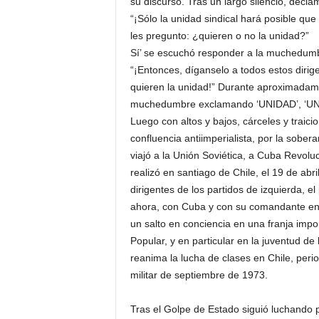
su discurso. Tras un largo silencio, decla
“¡Sólo la unidad sindical hará posible q
les pregunto: ¿quieren o no la unidad?”
Sí’ se escuchó responder a la muchedum
“¡Entonces, díganselo a todos estos diri
quieren la unidad!” Durante aproximadame
muchedumbre exclamando ‘UNIDAD’, ‘UN
Luego con altos y bajos, cárceles y traici
confluencia antiimperialista, por la sobe
viajó a la Unión Soviética, a Cuba Revoluc
realizó en santiago de Chile, el 19 de abri
dirigentes de los partidos de izquierda, el
ahora, con Cuba y con su comandante en j
un salto en conciencia en una franja impor
Popular, y en particular en la juventud d
reanima la lucha de clases en Chile, peri
militar de septiembre de 1973.
Tras el Golpe de Estado siguió luchando