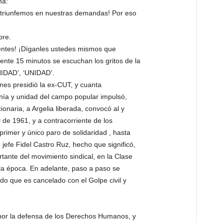
ma:
ue triunfemos en nuestras demandas! Por eso
bre.
gentes! ¡Díganles ustedes mismos que
nte 15 minutos se escuchan los gritos de la
IDAD’, ‘UNIDAD’.
ones presidió la ex-CUT, y cuanta
ranía y unidad del campo popular impulsó,
ionaria, a Argelia liberada, convocó al y
l de 1961, y a contracorriente de los
 primer y único paro de solidaridad , hasta
efe Fidel Castro Ruz, hecho que significó,
tante del movimiento sindical, en la Clase
e la época. En adelante, paso a paso se
odo que es cancelado con el Golpe civil y
 por la defensa de los Derechos Humanos, y