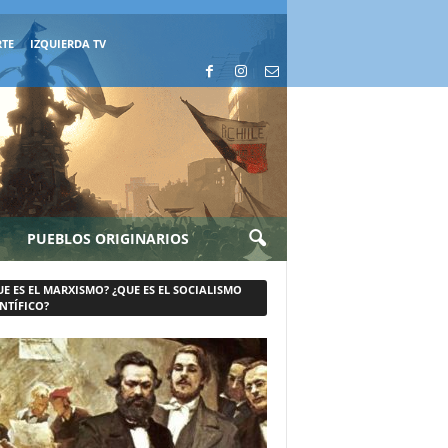
RTE
IZQUIERDA TV
PUEBLOS ORIGINARIOS
UE ES EL MARXISMO? ¿QUE ES EL SOCIALISMO
NTÍFICO?