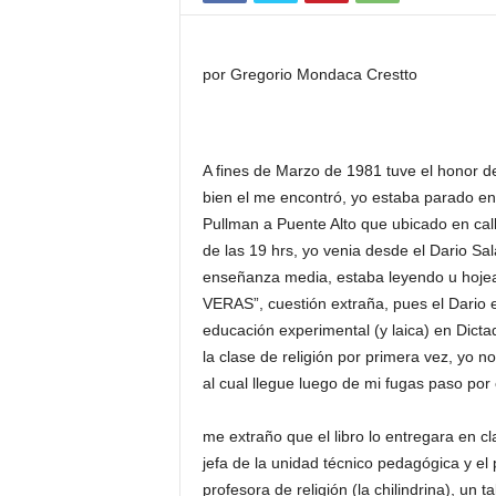
por Gregorio Mondaca Crestto
A fines de Marzo de 1981 tuve el honor de
bien el me encontró, yo estaba parado en
Pullman a Puente Alto que ubicado en cal
de las 19 hrs, yo venia desde el Dario S
enseñanza media, estaba leyendo u hojean
VERAS”, cuestión extraña, pues el Dario 
educación experimental (y laica) en Dicta
la clase de religión por primera vez, yo no
al cual llegue luego de mi fugas paso por e
me extraño que el libro lo entregara en cla
jefa de la unidad técnico pedagógica y el p
profesora de religión (la chilindrina), un t