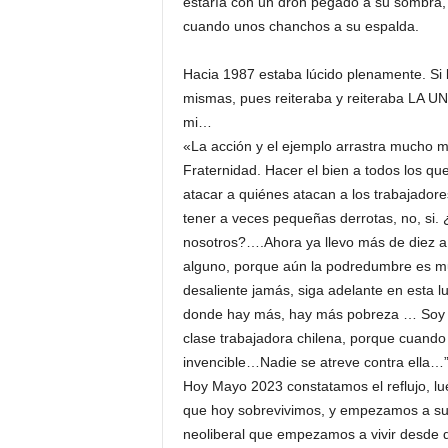
estaría con un dron pegado a su sombra,
cuando unos chanchos a su espalda.
Hacia 1987 estaba lúcido plenamente. Si 
mismas, pues reiteraba y reiteraba LA U
mi…
«La acción y el ejemplo arrastra mucho má
Fraternidad. Hacer el bien a todos los qu
atacar a quiénes atacan a los trabajad
tener a veces pequeñas derrotas, no, si.
nosotros?….Ahora ya llevo más de diez a
alguno, porque aún la podredumbre es 
desaliente jamás, siga adelante en esta 
donde hay más, hay más pobreza … Soy un
clase trabajadora chilena, porque cuando 
invencible…Nadie se atreve contra ella…
Hoy Mayo 2023 constatamos el reflujo, lue
que hoy sobrevivimos, y empezamos a sup
neoliberal que empezamos a vivir desde q