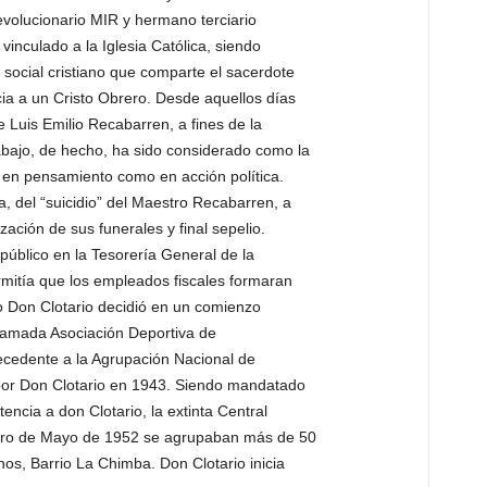
olucionario MIR y hermano terciario
inculado a la Iglesia Católica, siendo
 social cristiano que comparte el sacerdote
cia a un Cristo Obrero. Desde aquellos días
e Luis Emilio Recabarren, a fines de la
abajo, de hecho, ha sido considerado como la
 en pensamiento como en acción política.
a, del “suicidio” del Maestro Recabarren, a
ización de sus funerales y final sepelio.
úblico en la Tesorería General de la
rmitía que los empleados fiscales formaran
o Don Clotario decidió en un comienzo
llamada Asociación Deportiva de
ntecedente a la Agrupación Nacional de
por Don Clotario en 1943. Siendo mandatado
encia a don Clotario, la extinta Central
ero de Mayo de 1952 se agrupaban más de 50
nos, Barrio La Chimba. Don Clotario inicia