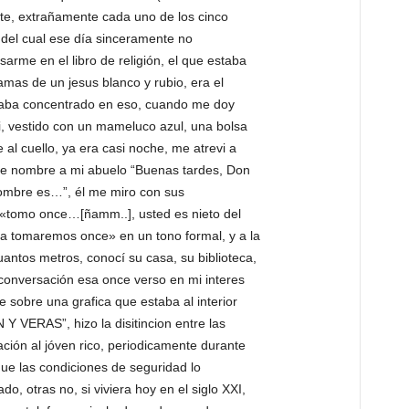
ste, extrañamente cada uno de los cinco
 del cual ese día sinceramente no
arme en el libro de religión, el que estaba
ramas de un jesus blanco y rubio, era el
staba concentrado en eso, cuando me doy
i, vestido con un mameluco azul, una bolsa
l cuello, ya era casi noche, me atrevi a
y le nombre a mi abuelo “Buenas tardes, Don
nombre es…”, él me miro con sus
 «tomo once…[ñamm..], usted es nieto del
a tomaremos once» en un tono formal, y a la
antos metros, conocí su casa, su biblioteca,
conversación esa once verso en mi interes
e sobre una grafica que estaba al interior
N Y VERAS”, hizo la disitincion entre las
ión al jóven rico, periodicamente durante
ue las condiciones de seguridad lo
do, otras no, si viviera hoy en el siglo XXI,