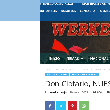
VIERNES, AGOSTO 7, 2026
REGISTRARSE / UNIR
EDITORIALES
NOSOTROS
CONTACTO
FORMAC
INICIO
TEMAS
NACIONAL
Inicio
Historia y Teoria
Don Clotario, NUESTRO 
HISTORIA Y TEORIA
SINDICATOS Y TRABAJO
Don Clotario, NU
Por
werken rojo
-
29 mayo, 2023
836