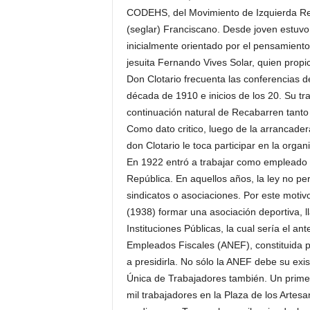
CODEHS, del Movimiento de Izquierda Rev
(seglar) Franciscano. Desde joven estuvo v
inicialmente orientado por el pensamiento
jesuita Fernando Vives Solar, quien propi
Don Clotario frecuenta las conferencias d
década de 1910 e inicios de los 20. Su tr
continuación natural de Recabarren tanto
Como dato critico, luego de la arrancader
don Clotario le toca participar en la organ
En 1922 entró a trabajar como empleado p
República. En aquellos años, la ley no pe
sindicatos o asociaciones. Por este motiv
(1938) formar una asociación deportiva, 
Instituciones Públicas, la cual sería el a
Empleados Fiscales (ANEF), constituida 
a presidirla. No sólo la ANEF debe su exist
Única de Trabajadores también. Un prim
mil trabajadores en la Plaza de los Artesa