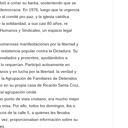
lvió a cortar su barba, sosteniendo que se
a democracia. En 1976, luego que la urgencia
al comité pro paz, y la iglesia católica
e la solidaridad, a sus casi 80 años, re
umanos y Sindicales, un espacio legal
numerosas manifestaciones por la libertad y
a resistencia popular contra la Dictadura. Su
esaliados y proscritos, ayudándolos a
 lo requerían. Participó activamente en
nos y en lucha por la libertad, la verdad y
de la Agrupación de Familiares de Detenidos
s en su propia casa de Ricardo Santa Cruz,
tal agrupación omite.
n punto de vista cristiano, era mucho mejor
 a misa. Por ello, todos los domingos, iba a
ticos de la calle 5, a quienes les llevaba
su vez, proporcionaban información sobre su
es.