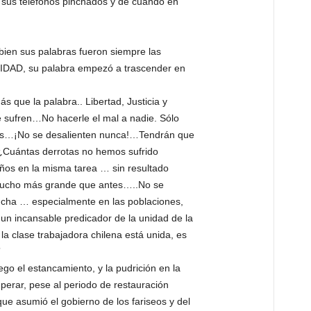
 sus telefonos pinchados y de cuando en
bien sus palabras fueron siempre las
NIDAD, su palabra empezó a trascender en
s que la palabra.. Libertad, Justicia y
e sufren…No hacerle el mal a nadie. Sólo
ores…¡No se desalienten nunca!…Tendrán que
 ¿Cuántas derrotas no hemos sufrido
ños en la misma tarea … sin resultado
mucho más grande que antes…..No se
lucha … especialmente en las poblaciones,
 incansable predicador de la unidad de la
la clase trabajadora chilena está unida, es
”
go el estancamiento, y la pudrición en la
erar, pese al periodo de restauración
ue asumió el gobierno de los fariseos y del