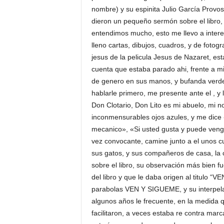
nombre) y su espinita Julio García Provo
dieron un pequeño sermón sobre el libro,
entendimos mucho, esto me llevo a interes
lleno cartas, dibujos, cuadros, y de fotog
jesus de la pelicula Jesus de Nazaret, e
cuenta que estaba parado ahi, frente a m
de genero en sus manos, y bufanda verde a
hablarle primero, me presente ante el , 
Don Clotario, Don Lito es mi abuelo, mi 
inconmensurables ojos azules, y me dice
mecanico», «Si usted gusta y puede veng
vez convocante, camine junto a el unos cu
sus gatos, y sus compañeros de casa, la 
sobre el libro, su observación más bien fu
del libro y que le daba origen al titulo “VE
parabolas VEN Y SIGUEME, y su interpelac
algunos años le frecuente, en la medida q
facilitaron, a veces estaba re contra marca